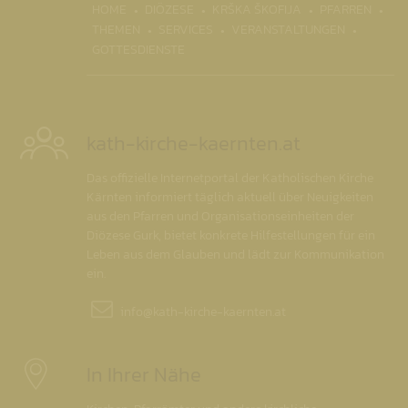
(CURRENT)
HOME
DIÖZESE
KRŠKA ŠKOFIJA
PFARREN
THEMEN
SERVICES
VERANSTALTUNGEN
GOTTESDIENSTE
kath-kirche-kaernten.at
Das offizielle Internetportal der Katholischen Kirche
Kärnten informiert täglich aktuell über Neuigkeiten
aus den Pfarren und Organisationseinheiten der
Diözese Gurk, bietet konkrete Hilfestellungen für ein
Leben aus dem Glauben und lädt zur Kommunikation
ein.
info@
kath-kirche-kaernten.at
In Ihrer Nähe