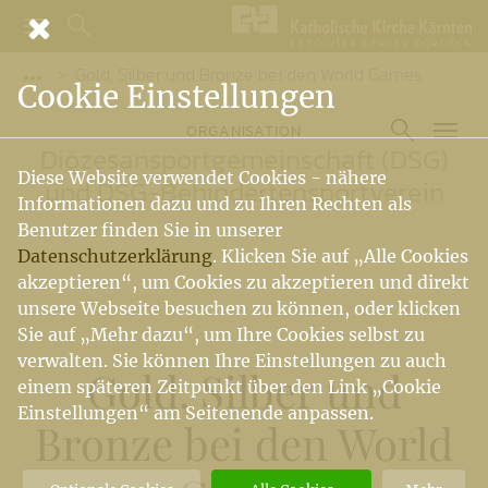
Gold, Silber und Bronze bei den World Games
Vorige Elemente der Breadcrumb anzeigen
Cookie Einstellungen
ORGANISATION
Diözesansportgemeinschaft (DSG)
Diese Website verwendet Cookies - nähere
und DSG-Behindertensportverein
Informationen dazu und zu Ihren Rechten als
Benutzer finden Sie in unserer
Datenschutzerklärung
. Klicken Sie auf „Alle Cookies
akzeptieren“, um Cookies zu akzeptieren und direkt
unsere Webseite besuchen zu können, oder klicken
Sie auf „Mehr dazu“, um Ihre Cookies selbst zu
verwalten. Sie können Ihre Einstellungen zu auch
Gold, Silber und
einem späteren Zeitpunkt über den Link „Cookie
Einstellungen“ am Seitenende anpassen.
Bronze bei den World