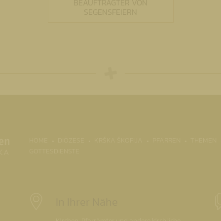
BEAUFTRAGTER VON
SEGENSFEIERN
HOME
DIÖZESE
KRŠKA ŠKOFIJA
PFARREN
THEMEN
GOTTESDIENSTE
In Ihrer Nähe
Kirchen, Pfarrämter und andere kirchliche