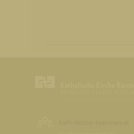
kath-kirche-kaernten.at
Das offizielle Internetportal der