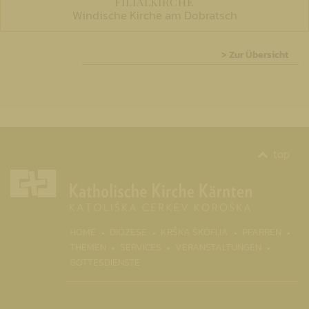
FILIALKIRCHE
Windische Kirche am Dobratsch
> Zur Übersicht
top
(CURR
HOME
DIÖZESE
KRŠKA ŠKOFIJA
PFARREN
THEMEN
SERVICES
VERANSTALTUNGEN
GOTTESDIENSTE