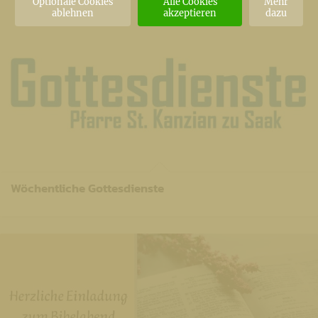
Optionale Cookies
Alle Cookies
Mehr
ablehnen
akzeptieren
dazu
Wöchentliche Gottesdienste