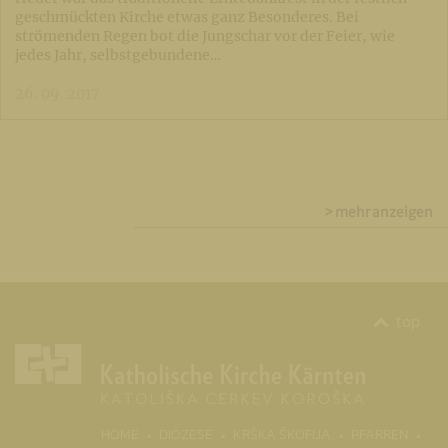
geschmückten Kirche etwas ganz Besonderes. Bei
strömenden Regen bot die Jungschar vor der Feier, wie
jedes Jahr, selbstgebundene…
26. 09. 2017
> mehr anzeigen
top
(CURR
HOME
DIÖZESE
KRŠKA ŠKOFIJA
PFARREN