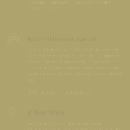
THEMEN
SERVICES
VERANSTALTUNGEN
GOTTESDIENSTE
kath-kirche-kaernten.at
Das offizielle Internetportal der Katholischen Kirche
Kärnten informiert täglich aktuell über Neuigkeiten
aus den Pfarren und Organisationseinheiten der
Diözese Gurk, bietet konkrete Hilfestellungen für ein
Leben aus dem Glauben und lädt zur Kommunikation
ein.
info@
kath-kirche-kaernten.at
In Ihrer Nähe
Kirchen, Pfarrämter und andere kirchliche
Einrichtungen wurden geografisch verortet. So können