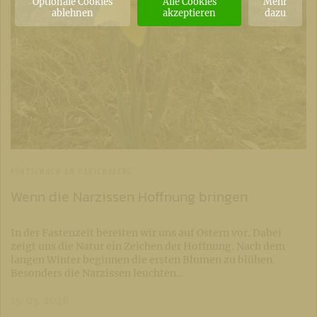
Optionale Cookies
Alle Cookies
Mehr
ablehnen
akzeptieren
dazu
PÖRTSCHACH AM ULRICHSBERG
Wenn die Narzissen Hoffnung bringen
In der Fastenzeit bereiten wir uns auf Ostern vor. Dabei
zeigt uns die Natur ein Zeichen der Hoffnung. Nach dem
langen Winter beginnen die ersten Blumen zu blühen.
Besonders die Narzissen leuchten…
15. 03. 2026