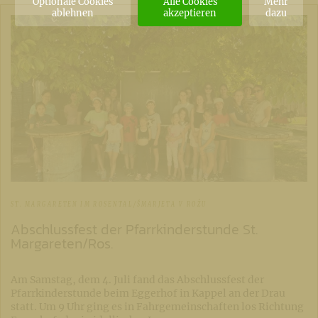
Optionale Cookies
Alle Cookies
Mehr
ablehnen
akzeptieren
dazu
ST. MARGARETEN IM ROSENTAL/ŠMARJETA V ROŽU
Abschlussfest der Pfarrkinderstunde St.
Margareten/Ros.
Am Samstag, dem 4. Juli fand das Abschlussfest der
Pfarrkinderstunde beim Eggerhof in Kappel an der Drau
statt. Um 9 Uhr ging es in Fahrgemeinschaften los Richtung