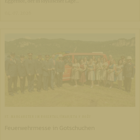
Eggerhof, der in idyllischer Lage…
04. 07. 2026
ST. MARGARETEN IM ROSENTAL/ŠMARJETA V ROŽU
Feuerwehrmesse in Gotschuchen