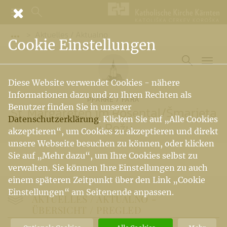
Aktuelles / Aktualno
Vorige Elemente der Breadcrumb anzeigen
Cookie Einstellungen
Diese Website verwendet Cookies - nähere
Informationen dazu und zu Ihren Rechten als
PFARRE / FARA
Benutzer finden Sie in unserer
St. Margareten im Rosental
/
Šmarjeta
Datenschutzerklärung
. Klicken Sie auf „Alle Cookies
v Rožu
akzeptieren“, um Cookies zu akzeptieren und direkt
unsere Webseite besuchen zu können, oder klicken
Sie auf „Mehr dazu“, um Ihre Cookies selbst zu
verwalten. Sie können Ihre Einstellungen zu auch
einem späteren Zeitpunkt über den Link „Cookie
Einstellungen“ am Seitenende anpassen.
AKTUELLES / AKTUALNO -
ÜBERSICHT / PREGLED