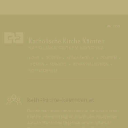
top
(CURR
HOME
DIÖZESE
KRŠKA ŠKOFIJA
PFARREN
THEMEN
SERVICES
VERANSTALTUNGEN
GOTTESDIENSTE
kath-kirche-kaernten.at
Das offizielle Internetportal der Katholischen Kirche
Kärnten informiert täglich aktuell über Neuigkeiten
aus den Pfarren und Organisationseinheiten der