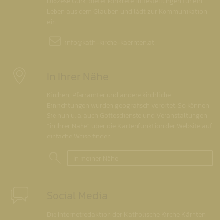
Diözese Gurk, bietet konkrete Hilfestellungen für ein
Leben aus dem Glauben und lädt zur Kommunikation
ein.
info@
kath-kirche-kaernten.at
In Ihrer Nähe
Kirchen, Pfarrämter und andere kirchliche
Einrichtungen wurden geografisch verortet. So können
Sie nun u. a. auch Gottesdienste und Veranstaltungen
"in Ihrer Nähe" über die Kartenfunktion der Website auf
einfache Weise finden.
In meiner Nähe
Social Media
Die Internetredaktion der Katholische Kirche Kärnten