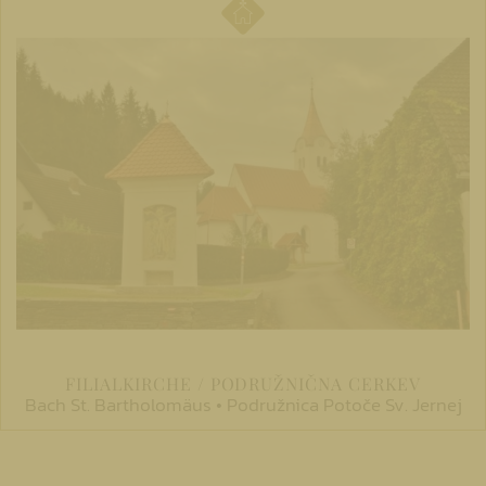
FILIALKIRCHE / PODRUŽNIČNA CERKEV
Bach St. Bartholomäus • Podružnica Potoče Sv. Jernej