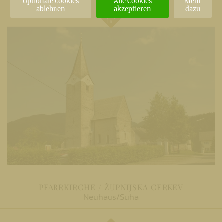
Optionale Cookies
Alle Cookies
Mehr
ablehnen
akzeptieren
dazu
PFARRKIRCHE / ŽUPNIJSKA CERKEV
Neuhaus/Suha