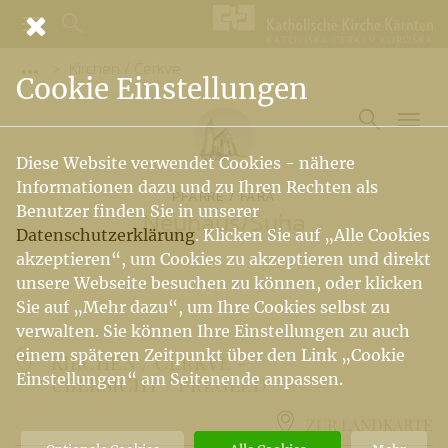
Kirchen / Cerkve
Vorige Elemente der Breadcrumb anzeigen
Cookie Einstellungen
Diese Website verwendet Cookies - nähere
Informationen dazu und zu Ihren Rechten als
PFARRE / FARA
Benutzer finden Sie in unserer
Neuhaus
/
Suha
Datenschutzerklärung
. Klicken Sie auf „Alle Cookies
akzeptieren“, um Cookies zu akzeptieren und direkt
unsere Webseite besuchen zu können, oder klicken
Sie auf „Mehr dazu“, um Ihre Cookies selbst zu
verwalten. Sie können Ihre Einstellungen zu auch
einem späteren Zeitpunkt über den Link „Cookie
KIRCHEN / CERKVE -
Einstellungen“ am Seitenende anpassen.
ÜBERSICHT / PREGLED
ZUR LANDKARTE