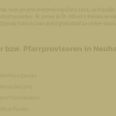
ja meje po prvi svetovni vojni leta 1922, so župnijo L
ružnična cerkev Št. Jernej in Št. Ožbolt v Potoku so s
 župniji Suha in tako je kot podružnična cerkev ostala
er bzw. Pfarrprovisoren in Neuha
Matthäus Spenko
Anton Škerjanz
Josef Tschinkowitz
Viktor Pucher