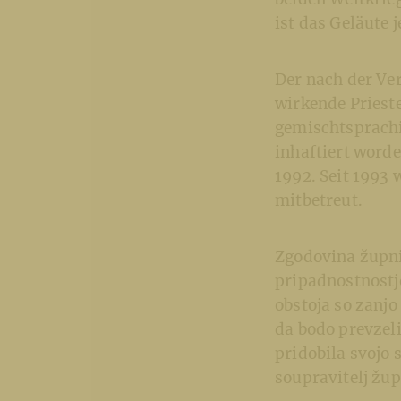
ist das Geläute 
Der nach der Ve
wirkende Prieste
gemischtsprachi
inhaftiert worde
1992. Seit 1993
mitbetreut.
Zgodovina župni
pripadnostnostj
obstoja so zanjo
da bodo prevzeli
pridobila svojo 
soupravitelj žup