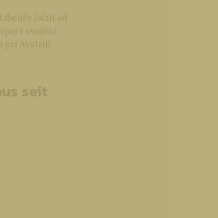
ibeliče ločili od
kupaj s svojimi
 pri Avstriji.
us seit