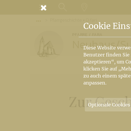
MENÜ
Pfarrgeschichte • O fari
SUCHE
LANDKARTE
Vorige Elemente der Breadcrumb anzeige
Cookie Eins
PFARRE / FARA
Neuhaus
/
S
Diese Website verwe
Benutzer finden Sie
akzeptieren“, um Co
klicken Sie auf „Meh
zu auch einem späte
anpassen.
Zur Gesch
Optionale Cookies