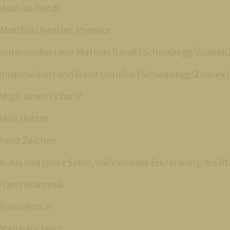
Mathias Randl
atthias Nessler, Provisor
mitprovidiert von Mathias Randl (Schwabegg/Žvabek
mitprovidiert von Franz Uranšek (Schwabegg/Žvabek)
Msgr. Janez Držanič
lois Hutter
Franz Zeichen
Kutej und Janez Sokol, während der Erkrankung des Pf
 Franz Brummik
Franc Posch
Matthäus Igerc