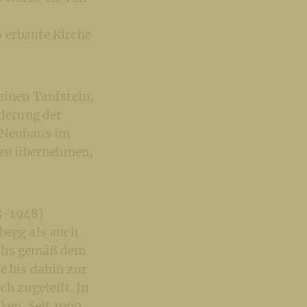
 erbaute Kirche
einen Taufstein,
ederung der
e Neuhaus im
s zu übernehmen,
5-1948)
begg als auch
ichs gemäß dem
e bis dahin zur
ch zugeteilt. In
cken. Seit 1960