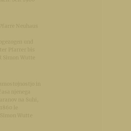
 Pfarre Neuhaus
abgezogen und
ter Pfarrer bis
GR Simon Wutte
amostojnostjo in
časa njenega
faranov na Suhi,
 1860 le
k Simon Wutte