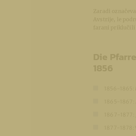
Zaradi označevan
Avstrije, le pod
farani priklučili
Die Pfarr
1856
1856-1865: 
1865-1867: 
1867-1877: 
1877-1878: 