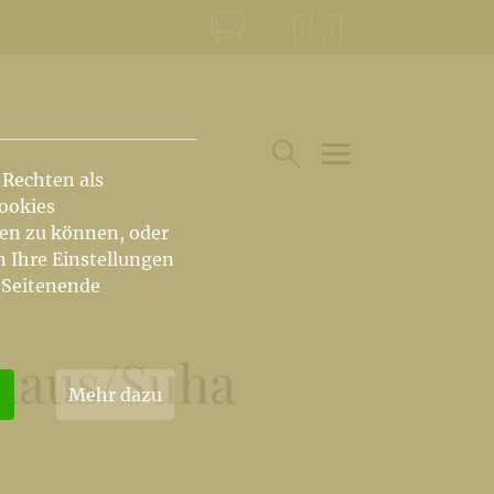
KONTAKT
KRŠKA ŠKOFIJA
 Rechten als
HAUPTARTIKEL UN
SUCHE IM BEREICH
Cookies
hen zu können, oder
n Ihre Einstellungen
 Seitenende
haus
/
Suha
Mehr dazu