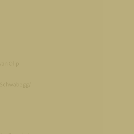
van Olip
 (Schwabegg/