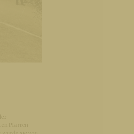
der
ten Pfarren
s wurde sie von