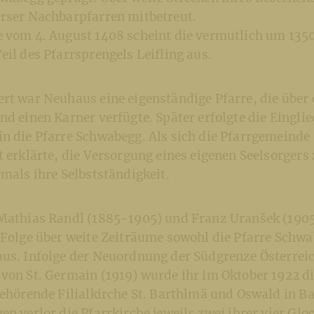
erser Nachbarpfarren mitbetreut.
e vom 4. August 1408 scheint die vermutlich um 1350
eil des Pfarrsprengels Leifling aus.
rt war Neuhaus eine eigenständige Pfarre, die über 
nd einen Karner verfügte. Später erfolgte die Eingli
in die Pfarre Schwabegg. Als sich die Pfarrgemeind
t erklärte, die Versorgung eines eigenen Seelsorger
rmals ihre Selbstständigkeit.
 Mathias Randl (1885-1905) und Franz Uranšek (190
 Folge über weite Zeiträume sowohl die Pfarre Schwa
aus. Infolge der Neuordnung der Südgrenze Österre
von St. Germain (1919) wurde ihr im Oktober 1922 di
gehörende Filialkirche St. Barthlmä und Oswald in Ba
en verlor die Pfarrkirche jeweils zwei ihrer vier Glo