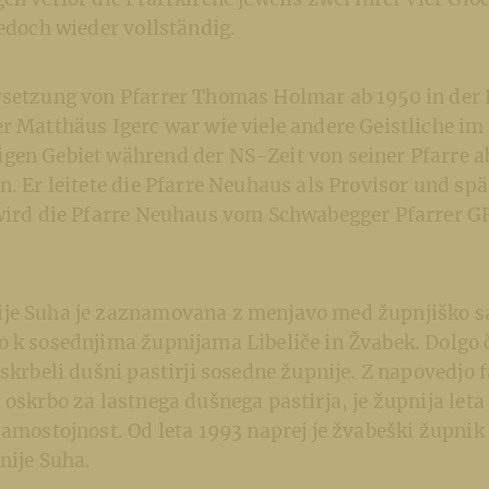
jedoch wieder vollständig.
rsetzung von Pfarrer Thomas Holmar ab 1950 in der
r Matthäus Igerc war wie viele andere Geistliche im
gen Gebiet während der NS-Zeit von seiner Pfarre 
n. Er leitete die Pfarre Neuhaus als Provisor und spä
 wird die Pfarre Neuhaus vom Schwabegger Pfarrer 
je Suha je zaznamovana z menjavo med župnjiško s
o k sosednjima župnijama Libeliče in Žvabek. Dolgo 
 skrbeli dušni pastirji sosedne župnije. Z napovedjo 
 oskrbo za lastnega dušnega pastirja, je župnija leta
samostojnost. Od leta 1993 naprej je žvabeški župni
nije Suha.