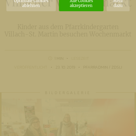
Villacher Wochenmarkt
Optionale Cookies
Alle Cookies
Mehr
ablehnen
akzeptieren
dazu
Kinder aus dem Pfarrkindergarten
Villach-St. Martin besuchen Wochenmarkt
1 MIN
LESEZEIT
VERÖFFENTLICHT
23. 10. 2019
PFARRADMIN / ZDSLI