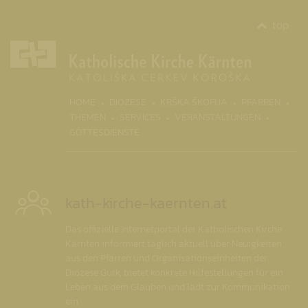
top
(CURR
HOME
DIÖZESE
KRŠKA ŠKOFIJA
PFARREN
THEMEN
SERVICES
VERANSTALTUNGEN
GOTTESDIENSTE
kath-kirche-kaernten.at
Das offizielle Internetportal der Katholischen Kirche
Kärnten informiert täglich aktuell über Neuigkeiten
aus den Pfarren und Organisationseinheiten der
Diözese Gurk, bietet konkrete Hilfestellungen für ein
Leben aus dem Glauben und lädt zur Kommunikation
ein.