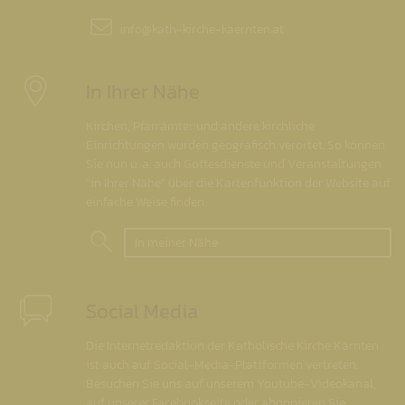
info@
kath-kirche-kaernten.at
In Ihrer Nähe
Kirchen, Pfarrämter und andere kirchliche
Einrichtungen wurden geografisch verortet. So können
Sie nun u. a. auch Gottesdienste und Veranstaltungen
"in Ihrer Nähe" über die Kartenfunktion der Website auf
einfache Weise finden.
In meiner Nähe
Social Media
Die Internetredaktion der Katholische Kirche Kärnten
ist auch auf Social-Media-Plattformen vertreten.
Besuchen Sie uns auf unserem Youtube-Videokanal,
auf unserer Facebookseite oder abonnieren Sie