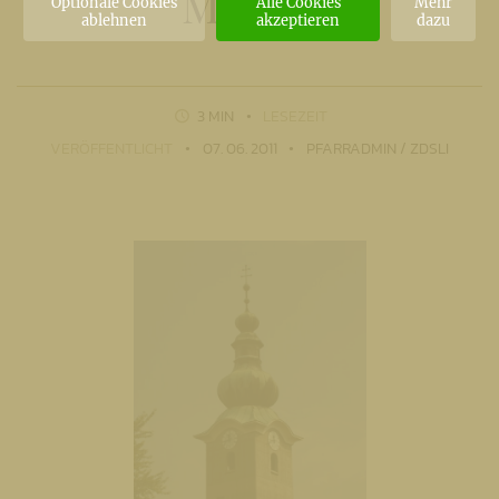
Martin
Optionale Cookies
Alle Cookies
Mehr
ablehnen
akzeptieren
dazu
3 MIN
LESEZEIT
VERÖFFENTLICHT
07. 06. 2011
PFARRADMIN / ZDSLI