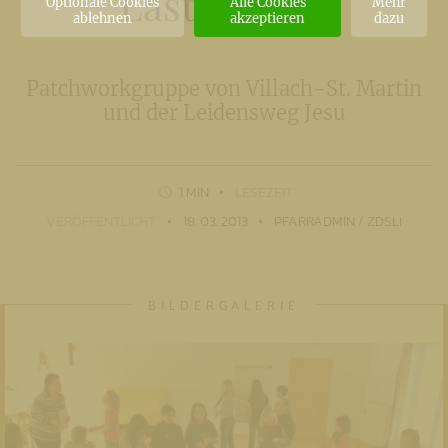
Last spüren
Optionale Cookies
Alle Cookies
Mehr
ablehnen
akzeptieren
dazu
Patchworkgruppe von Villach-St. Martin
und der Leidensweg Jesu
1 MIN
LESEZEIT
VERÖFFENTLICHT
18. 03. 2013
PFARRADMIN / ZDSLI