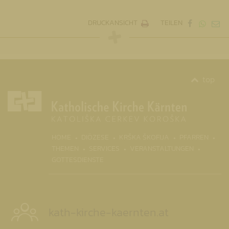
DRUCKANSICHT
TEILEN
top
(CURR
HOME
DIÖZESE
KRŠKA ŠKOFIJA
PFARREN
THEMEN
SERVICES
VERANSTALTUNGEN
GOTTESDIENSTE
kath-kirche-kaernten.at