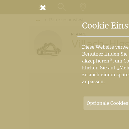
MENÜ
Patroziniumsfest
SUCHE
LANDKARTE
Vorige Elemente der Breadcrumb anzeige
Cookie Eins
PFARRE
Villach-Hlgst
Diese Website verwe
Benutzer finden Sie
akzeptieren“, um Co
klicken Sie auf „Meh
zu auch einem späte
anpassen.
Optionale Cookies