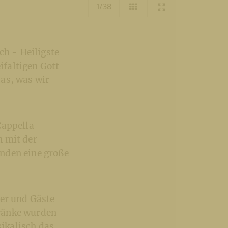
1/38
ch - Heiligste
ifaltigen Gott
as, was wir
Cappella
n mit der
nden eine große
her und Gäste
tränke wurden
ikalisch das