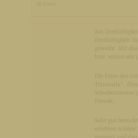
(© Foto:)
Am Dreifaltigkei
Dreifaltigkeit i
geweiht. Mit di
bzw. woran wir 
Die Feier des G
Trinitatis", di
Schubertmesse g
Freude.
Sehr gut besuch
erlebten schöne
serviert und da