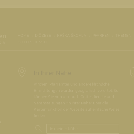
(CURRENT)
HOME
DIÖZESE
KRŠKA ŠKOFIJA
PFARREN
THEMEN
GOTTESDIENSTE
In Ihrer Nähe
Kirchen, Pfarrämter und andere kirchliche
Einrichtungen wurden geografisch verortet. So
können Sie nun u. a. auch Gottesdienste und
Veranstaltungen "in Ihrer Nähe" über die
Kartenfunktion der Website auf einfache Weise
finden.
.
In meiner Nähe