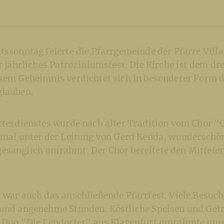
tssonntag feierte die Pfarrgemeinde der Pfarre Villa
hr jährliches Patroziniumsfest. Die Kirche ist dem dre
esem Geheimnis verdichtet sich in besonderer Form d
glauben.
ottesdienstes wurde nach alter Tradition vom Chor "
esmal unter der Leitung von Gerd Kenda, wunderschö
esanglich umrahmt. Der Chor bereitete den Mitfeier
t war auch das anschließende Pfarrfest. Viele Besuc
 und angenehme Stunden. Köstliche Speisen und Ge
s Duo "Die Lendorfer" aus Klagenfurt umrahmte mus