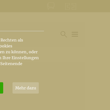
KONTAKT
KRŠKA ŠKOFIJA
 Rechten als
HAUPTARTIKEL UN
SUCHE IM BEREICH
Cookies
hen zu können, oder
n Ihre Einstellungen
 Seitenende
Mehr dazu