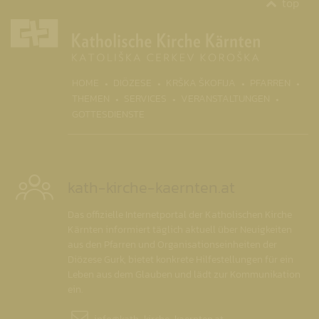
top
(CURR
HOME
DIÖZESE
KRŠKA ŠKOFIJA
PFARREN
THEMEN
SERVICES
VERANSTALTUNGEN
GOTTESDIENSTE
kath-kirche-kaernten.at
Das offizielle Internetportal der Katholischen Kirche
Kärnten informiert täglich aktuell über Neuigkeiten
aus den Pfarren und Organisationseinheiten der
Diözese Gurk, bietet konkrete Hilfestellungen für ein
Leben aus dem Glauben und lädt zur Kommunikation
ein.