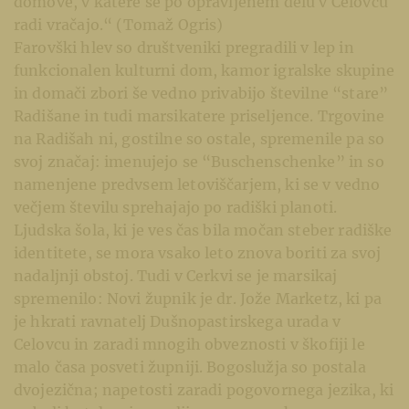
domove, v katere se po opravljenem delu v Celovcu
radi vračajo.“ (Tomaž Ogris)
Farovški hlev so društveniki pregradili v lep in
funkcionalen kulturni dom, kamor igralske skupine
in domači zbori še vedno privabijo številne “stare”
Radišane in tudi marsikatere priseljence. Trgovine
na Radišah ni, gostilne so ostale, spremenile pa so
svoj značaj: imenujejo se “Buschenschenke” in so
namenjene predvsem letoviščarjem, ki se v vedno
večjem številu sprehajajo po radiški planoti.
Ljudska šola, ki je ves čas bila močan steber radiške
identitete, se mora vsako leto znova boriti za svoj
nadaljnji obstoj. Tudi v Cerkvi se je marsikaj
spremenilo: Novi župnik je dr. Jože Marketz, ki pa
je hkrati ravnatelj Dušnopastirskega urada v
Celovcu in zaradi mnogih obveznosti v škofiji le
malo časa posveti župniji. Bogoslužja so postala
dvojezična; napetosti zaradi pogovornega jezika, ki