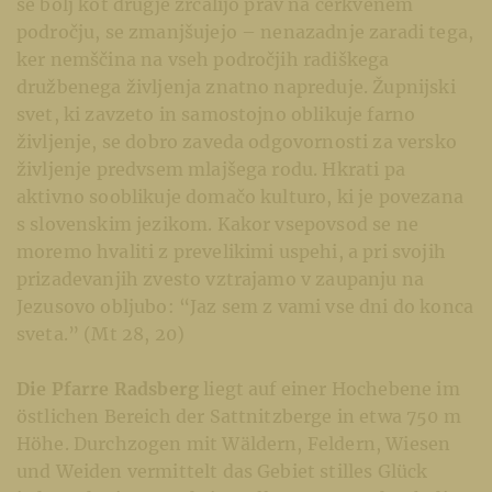
se bolj kot drugje zrcalijo prav na cerkvenem
področju, se zmanjšujejo – nenazadnje zaradi tega,
ker nemščina na vseh področjih radiškega
družbenega življenja znatno napreduje. Župnijski
svet, ki zavzeto in samostojno oblikuje farno
življenje, se dobro zaveda odgovornosti za versko
življenje predvsem mlajšega rodu. Hkrati pa
aktivno sooblikuje domačo kulturo, ki je povezana
s slovenskim jezikom. Kakor vsepovsod se ne
moremo hvaliti z prevelikimi uspehi, a pri svojih
prizadevanjih zvesto vztrajamo v zaupanju na
Jezusovo obljubo: “Jaz sem z vami vse dni do konca
sveta.” (Mt 28, 20)
Die Pfarre Radsberg
liegt auf einer Hochebene im
östlichen Bereich der Sattnitzberge in etwa 750 m
Höhe. Durchzogen mit Wäldern, Feldern, Wiesen
und Weiden vermittelt das Gebiet stilles Glück