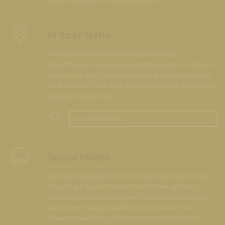
info@
kath-kirche-kaernten.at
In Ihrer Nähe
Kirchen, Pfarrämter und andere kirchliche
Einrichtungen wurden geografisch verortet. So können
Sie nun u. a. auch Gottesdienste und Veranstaltungen
"in Ihrer Nähe" über die Kartenfunktion der Website auf
einfache Weise finden.
In meiner Nähe
Social Media
Die Internetredaktion der Katholische Kirche Kärnten
ist auch auf Social-Media-Plattformen vertreten.
Besuchen Sie uns auf unserem Youtube-Videokanal,
auf unserer Facebookseite oder abonnieren Sie
unseren Newsfeeds via Twitter-Nachrichtendienst.