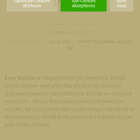
Pfarre
Optionale Cookies
Alle Cookies
Mehr
ablehnen
akzeptieren
dazu
5 MIN
LESEZEIT
VERÖFFENTLICHT
06. 06. 2011
PFARRE RADSBERG-RADIŠE /
KB
Fara Radiše
se razprostirajo po prostrani, kakih
tristo metrov nad celovško kotlino in mestom
dvignjeni planoti vzhodnih Gur. Dobile so vzdevek
»sončne«. Res se jim smeje sonce tudi jeseni in
pozimi, ko prekriva dolino gosta megla. Ljudje so si
do nedavnega služili kruh povečini s težkim delom
pod milim nebom.