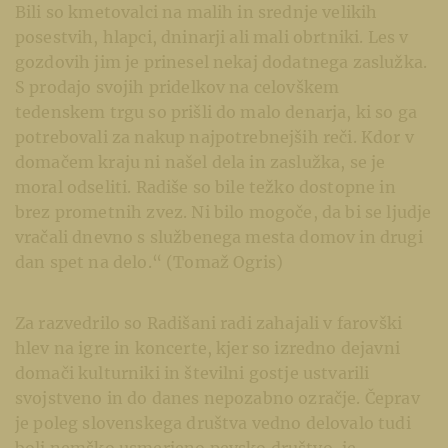
Bili so kmetovalci na malih in srednje velikih
posestvih, hlapci, dninarji ali mali obrtniki. Les v
gozdovih jim je prinesel nekaj dodatnega zaslužka.
S prodajo svojih pridelkov na celovškem
tedenskem trgu so prišli do malo denarja, ki so ga
potrebovali za nakup najpotrebnejših reči. Kdor v
domačem kraju ni našel dela in zaslužka, se je
moral odseliti. Radiše so bile težko dostopne in
brez prometnih zvez. Ni bilo mogoče, da bi se ljudje
vračali dnevno s službenega mesta domov in drugi
dan spet na delo.“ (Tomaž Ogris)
Za razvedrilo so Radišani radi zahajali v farovški
hlev na igre in koncerte, kjer so izredno dejavni
domači kulturniki in številni gostje ustvarili
svojstveno in do danes nepozabno ozračje. Čeprav
je poleg slovenskega društva vedno delovalo tudi
bolj nemško usmerjeno pevsko društvo, je