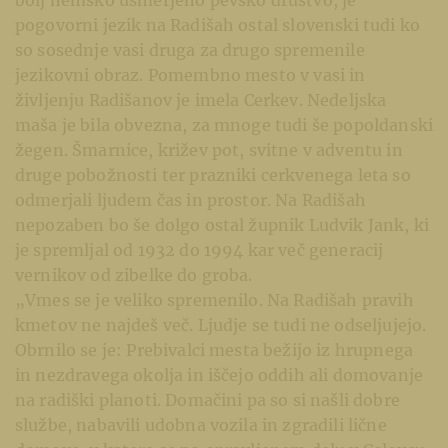
pogovorni jezik na Radišah ostal slovenski tudi ko
so sosednje vasi druga za drugo spremenile
jezikovni obraz. Pomembno mesto v vasi in
življenju Radišanov je imela Cerkev. Nedeljska
maša je bila obvezna, za mnoge tudi še popoldanski
žegen. Šmarnice, križev pot, svitne v adventu in
druge pobožnosti ter prazniki cerkvenega leta so
odmerjali ljudem čas in prostor. Na Radišah
nepozaben bo še dolgo ostal župnik Ludvik Jank, ki
je spremljal od 1932 do 1994 kar več generacij
vernikov od zibelke do groba.
„Vmes se je veliko spremenilo. Na Radišah pravih
kmetov ne najdeš več. Ljudje se tudi ne odseljujejo.
Obrnilo se je: Prebivalci mesta bežijo iz hrupnega
in nezdravega okolja in iščejo oddih ali domovanje
na radiški planoti. Domačini pa so si našli dobre
službe, nabavili udobna vozila in zgradili lične