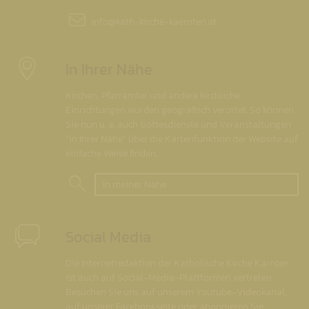
info@
kath-kirche-kaernten.at
In Ihrer Nähe
Kirchen, Pfarrämter und andere kirchliche
Einrichtungen wurden geografisch verortet. So können
Sie nun u. a. auch Gottesdienste und Veranstaltungen
"in Ihrer Nähe" über die Kartenfunktion der Website auf
einfache Weise finden.
In meiner Nähe
Social Media
Die Internetredaktion der Katholische Kirche Kärnten
ist auch auf Social-Media-Plattformen vertreten.
Besuchen Sie uns auf unserem Youtube-Videokanal,
auf unserer Facebookseite oder abonnieren Sie