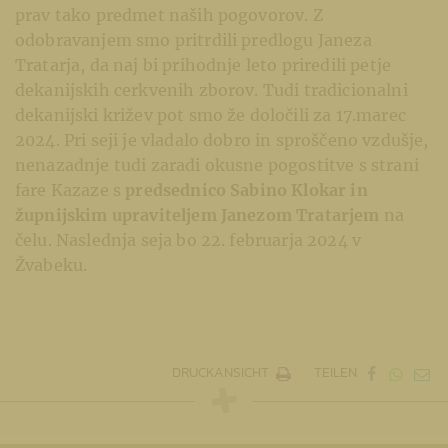
prav tako predmet naših pogovorov. Z
odobravanjem smo pritrdili predlogu Janeza
Tratarja, da naj bi prihodnje leto priredili petje
dekanijskih cerkvenih zborov. Tudi tradicionalni
dekanijski križev pot smo že določili za 17.marec
2024. Pri seji je vladalo dobro in sproščeno vzdušje,
nenazadnje tudi zaradi okusne pogostitve s strani
fare Kazaze s
predsednico Sabino Klokar in
župnijskim upraviteljem Janezom Tratarjem
na
čelu. Naslednja seja bo 22. februarja 2024 v
Žvabeku.
DRUCKANSICHT
TEILEN