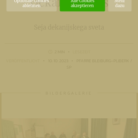
Dekanatsrates
Optionale Cookies
Alle Cookies
Mehr
ablehnen
akzeptieren
dazu
Seja dekanijskega sveta
2 MIN
LESEZEIT
VERÖFFENTLICHT
10. 10. 2023
PFARRE BLEIBURG-PLIBERK /
SP