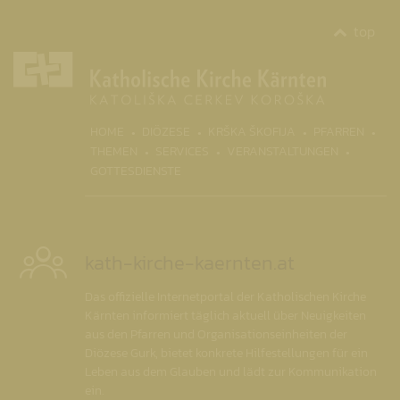
top
(CURR
HOME
DIÖZESE
KRŠKA ŠKOFIJA
PFARREN
THEMEN
SERVICES
VERANSTALTUNGEN
GOTTESDIENSTE
kath-kirche-kaernten.at
Das offizielle Internetportal der Katholischen Kirche
Kärnten informiert täglich aktuell über Neuigkeiten
aus den Pfarren und Organisationseinheiten der
Diözese Gurk, bietet konkrete Hilfestellungen für ein
Leben aus dem Glauben und lädt zur Kommunikation
ein.