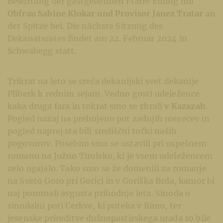
Bewirtung der gastgebenden Pfarre Edling mit
Obfrau Sabine Klokar und Provisor Janez Tratar
an
der Spitze bei. Die nächste Sitzung des
Dekanatsrates findet am 22. Februar 2024 in
Schwabegg statt.
Trikrat na leto se sreča dekanijski svet dekanije
Pliberk k rednim sejam. Vedno gosti udeležence
kaka druga fara in tokrat smo se zbrali
v Kazazah
.
Pogled nazaj na prehojeno pot zadnjih mesecev in
pogled naprej sta bili središčni točki naših
pogovorov. Posebno smo se ustavili pri uspešnem
romanu na Južno Tirolsko, ki je vsem udeležencem
zelo ugajalo. Tako smo se že domenili za romanje
na Sveto Goro pri Gorici in v Goriška Brda, kamor bi
naj poromali avgusta prihodnje leta. Sinoda o
sinodalni poti Cerkve, ki poteka v Rimu, ter
jesenske prireditve dušnopastirskega urada so bile