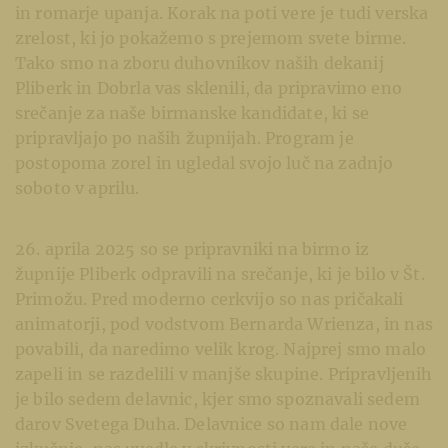
in romarje upanja. Korak na poti vere je tudi verska
zrelost, ki jo pokažemo s prejemom svete birme.
Tako smo na zboru duhovnikov naših dekanij
Pliberk in Dobrla vas sklenili, da pripravimo eno
srečanje za naše birmanske kandidate, ki se
pripravljajo po naših župnijah. Program je
postopoma zorel in ugledal svojo luč na zadnjo
soboto v aprilu.
26. aprila 2025 so se pripravniki na birmo iz
župnije Pliberk odpravili na srečanje, ki je bilo v Št.
Primožu. Pred moderno cerkvijo so nas pričakali
animatorji, pod vodstvom Bernarda Wrienza, in nas
povabili, da naredimo velik krog. Najprej smo malo
zapeli in se razdelili v manjše skupine. Pripravljenih
je bilo sedem delavnic, kjer smo spoznavali sedem
darov Svetega Duha. Delavnice so nam dale nove