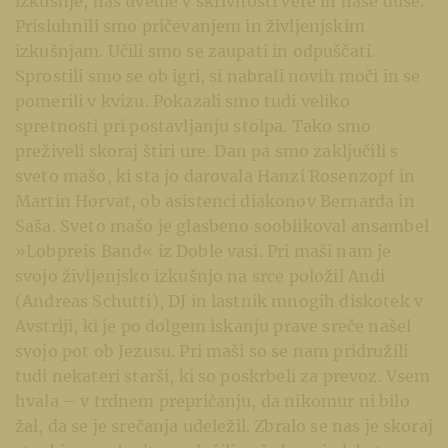
izkušnje, nas uvedle v skrivnosti vere in naše duše.
Prisluhnili smo pričevanjem in življenjskim
izkušnjam. Učili smo se zaupati in odpuščati.
Sprostili smo se ob igri, si nabrali novih moči in se
pomerili v kvizu. Pokazali smo tudi veliko
spretnosti pri postavljanju stolpa. Tako smo
preživeli skoraj štiri ure. Dan pa smo zaključili s
sveto mašo, ki sta jo darovala Hanzi Rosenzopf in
Martin Horvat, ob asistenci diakonov Bernarda in
Saša. Sveto mašo je glasbeno sooblikoval ansambel
»Lobpreis Band« iz Doble vasi. Pri maši nam je
svojo življenjsko izkušnjo na srce položil Andi
(Andreas Schutti), DJ in lastnik mnogih diskotek v
Avstriji, ki je po dolgem iskanju prave sreče našel
svojo pot ob Jezusu. Pri maši so se nam pridružili
tudi nekateri starši, ki so poskrbeli za prevoz. Vsem
hvala – v trdnem prepričanju, da nikomur ni bilo
žal, da se je srečanja udeležil. Zbralo se nas je skoraj