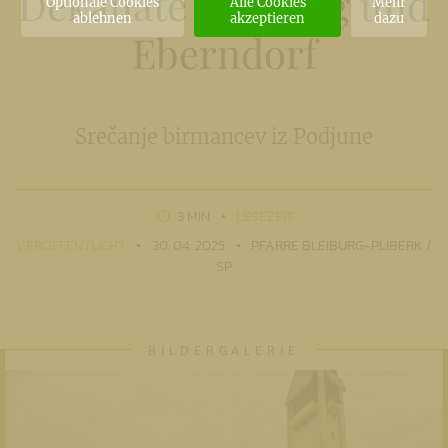
Dekanate Bleiburg und
Optionale Cookies
Alle Cookies
Mehr
ablehnen
akzeptieren
dazu
Eberndorf
Srečanje birmancev iz Podjune
3 MIN
LESEZEIT
VERÖFFENTLICHT
30. 04. 2025
PFARRE BLEIBURG-PLIBERK /
SP