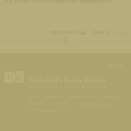
sto, ki smo ob oltar položili naš skupni plakat.
DRUCKANSICHT
TEILEN
top
(CURR
HOME
DIÖZESE
KRŠKA ŠKOFIJA
PFARREN
THEMEN
SERVICES
VERANSTALTUNGEN
GOTTESDIENSTE