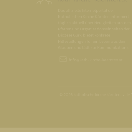
Das offizielle Internetportal der
Katholischen Kirche Kärnten informiert
täglich aktuell über Neuigkeiten aus den
Pfarren und Organisationseinheiten der
Diözese Gurk, bietet konkrete
Hilfestellungen für ein Leben aus dem
Glauben und lädt zur Kommunikation ein
info@
kath-kirche-kaernten.at
© 2026 katholische kirche kärnten
IM