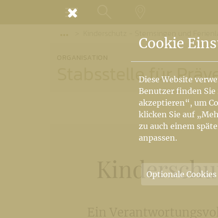
MENÜ
Kinderschutz - Sternsingen und Ferienl
SUCHE
LANDKARTE
Vorige Elemente der Breadcrumb anzeige
Cookie Eins
ORGANISATION
Stabsstelle für Prä
Diese Website verwe
Benutzer finden Sie
akzeptieren“, um Co
klicken Sie auf „Meh
zu auch einem späte
anpassen.
Kinderschut
Optionale Cookies
Ein Verantwortungsvol