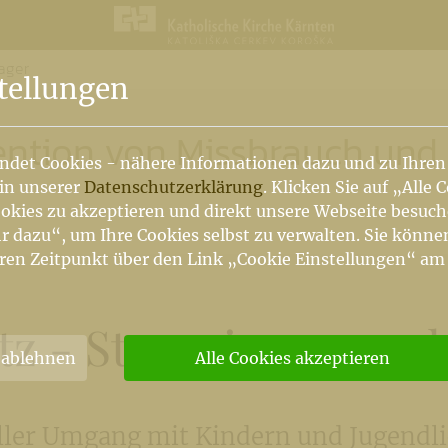
ager
n
tellungen
vention von Missbrauch und
ndet Cookies - nähere Informationen dazu und zu Ihren
 in unserer
Datenschutzerklärung
. Klicken Sie auf „Alle 
okies zu akzeptieren und direkt unsere Webseite besuc
r dazu“, um Ihre Cookies selbst zu verwalten. Sie könne
ren Zeitpunkt über den Link „Cookie Einstellungen“ am
z - Sternsingen und
 ablehnen
Alle Cookies akzeptieren
ler Umgang mit Kindern und Jugendl