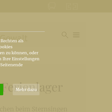
KONTAKT
KRŠKA ŠKOFIJA
 Gewalt
 Rechten als
HAUPTARTIKEL UN
SUCHE IM BEREICH
Cookies
hen zu können, oder
n Ihre Einstellungen
 Seitenende
 Ferienlager
Mehr dazu
ichen beim Sternsingen