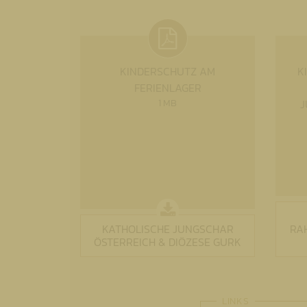
KINDERSCHUTZ AM
K
FERIENLAGER
1 MB
J
KATHOLISCHE JUNGSCHAR
RA
ÖSTERREICH & DIÖZESE GURK
LINKS