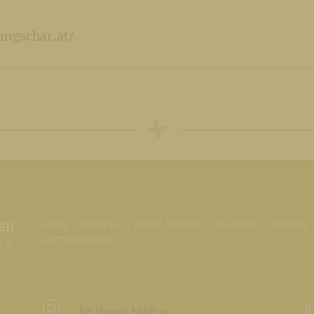
ungschar.at/
(CURRENT)
HOME
DIÖZESE
KRŠKA ŠKOFIJA
PFARREN
THEMEN
GOTTESDIENSTE
In Ihrer Nähe