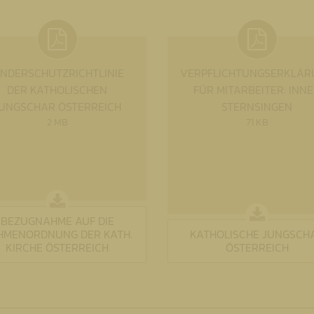
INDERSCHUTZRICHTLINIE
VERPFLICHTUNGSERKLÄR
DER KATHOLISCHEN
FÜR MITARBEITER: INN
UNGSCHAR ÖSTERREICH
STERNSINGEN
2 MB
71 KB
BEZUGNAHME AUF DIE
HMENORDNUNG DER KATH.
KATHOLISCHE JUNGSCH
KIRCHE ÖSTERREICH
ÖSTERREICH