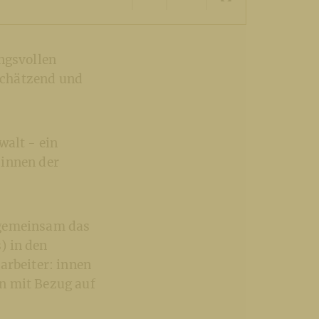
ngsvollen
schätzend und
walt - ein
 innen der
 gemeinsam das
) in den
arbeiter: innen
n mit Bezug auf