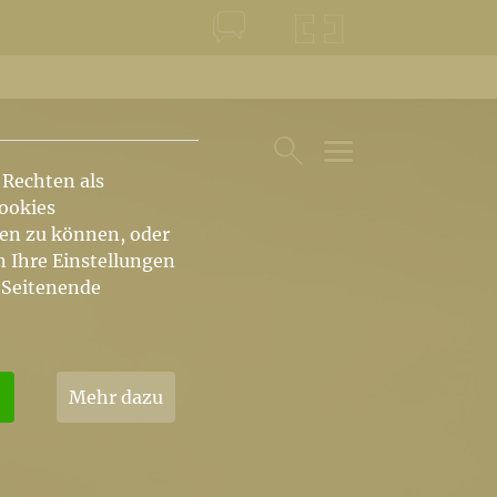
KONTAKT
KRŠKA ŠKOFIJA
 Rechten als
HAUPTARTIKEL UN
SUCHE IM BEREICH
Cookies
hen zu können, oder
n Ihre Einstellungen
 Seitenende
Mehr dazu