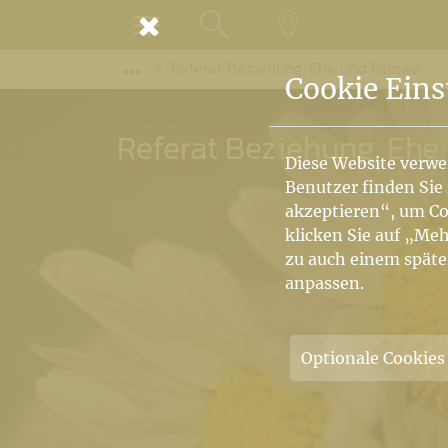
MENÜ
Referat Beziehung, Ehe und Familie
SUCHE
LANDKARTE
Vorige Elemente der Breadcrumb anzeige
Cookie Eins
ORGANISATION
Referat Beziehung, Ehe 
Diese Website verwe
Benutzer finden Sie
akzeptieren“, um Co
klicken Sie auf „Meh
zu auch einem späte
anpassen.
Optionale Cookies