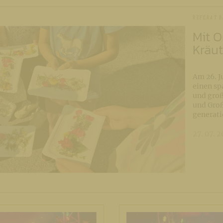
REFERAT B
Mit 
Kräu
Am 26. J
einen sp
und groß
und Groß
generat
27. 07. 