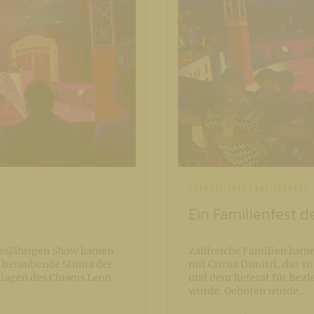
KATHOLISCHES FAMILIENWERK
Ein Familienfest d
diesjährigen Show kamen
Zahlreiche Familien kame
 beraubende Stunts der
mit Circus Dimitri, das 
nlagen des Clowns Leon.
und dem Referat für Bezi
wurde. Geboten wurde…