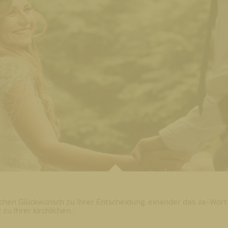
lichen Glückwunsch zu Ihrer Entscheidung, einander das Ja-Wort
zu Ihrer kirchlichen…