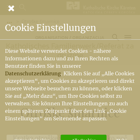
Otroške šmarnice
Vorige Elemente der Breadcrumb anzeigen
Cookie Einstellungen
ORGANISATION / ORGANIZACIJA
Katholisches Familienwerk
/
Referat za
Diese Website verwendet Cookies - nähere
družine
Informationen dazu und zu Ihren Rechten als
Benutzer finden Sie in unserer
Datenschutzerklärung
. Klicken Sie auf „Alle Cookies
akzeptieren“, um Cookies zu akzeptieren und direkt
unsere Webseite besuchen zu können, oder klicken
Sie auf „Mehr dazu“, um Ihre Cookies selbst zu
verwalten. Sie können Ihre Einstellungen zu auch
Otroške šmarnice
einem späteren Zeitpunkt über den Link „Cookie
Einstellungen“ am Seitenende anpassen.
Kratke otroške šmarnice za lahko noč