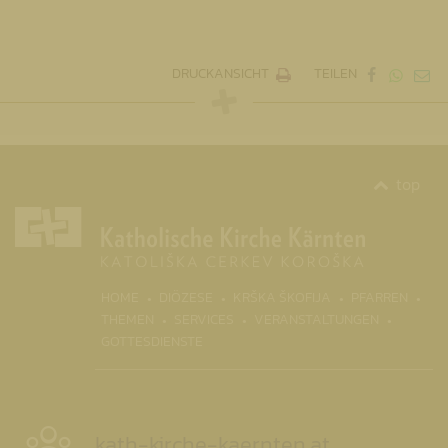
DRUCKANSICHT
TEILEN
top
(CURRENT)
HOME
DIÖZESE
KRŠKA ŠKOFIJA
PFARREN
THEMEN
SERVICES
VERANSTALTUNGEN
GOTTESDIENSTE
kath-kirche-kaernten.at