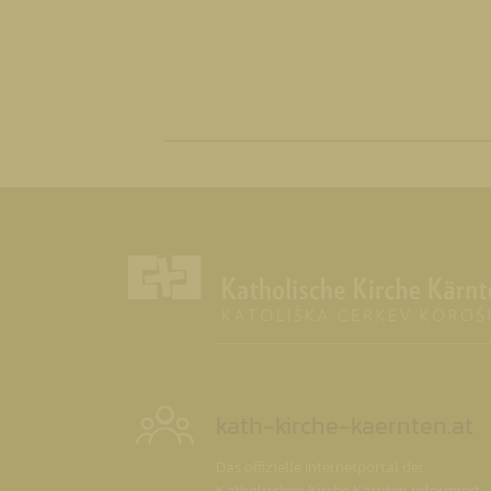
kath-kirche-kaernten.at
Das offizielle Internetportal der
Katholischen Kirche Kärnten informiert