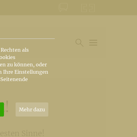
KONTAKT
KRŠKA ŠKOFIJA
 Rechten als
HAUPTARTIKEL UN
SUCHE IM BEREICH
Cookies
hen zu können, oder
n Ihre Einstellungen
 Seitenende
t!
Mehr dazu
esten Sinne!