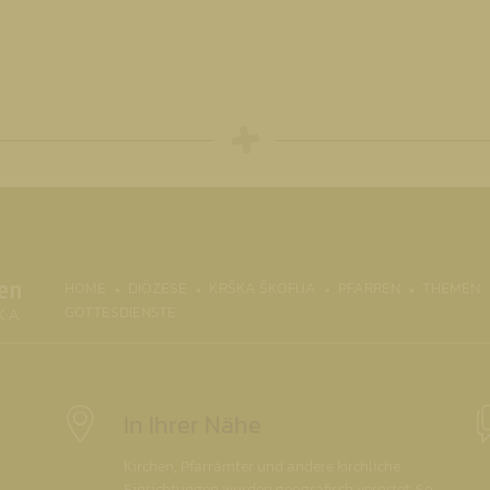
(CURRENT)
HOME
DIÖZESE
KRŠKA ŠKOFIJA
PFARREN
THEMEN
GOTTESDIENSTE
In Ihrer Nähe
Kirchen, Pfarrämter und andere kirchliche
Einrichtungen wurden geografisch verortet. So