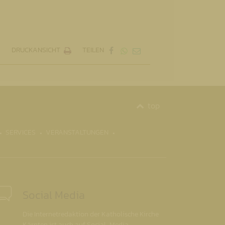
DRUCKANSICHT
TEILEN
top
SERVICES
VERANSTALTUNGEN
Social Media
Die Internetredaktion der Katholische Kirche
Kärnten ist auch auf Social-Media-