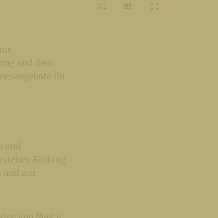
1/2
aus
dung und dem
ungsangebote für
n und
erstehen Bildung
 und zur
änden von Mag.a