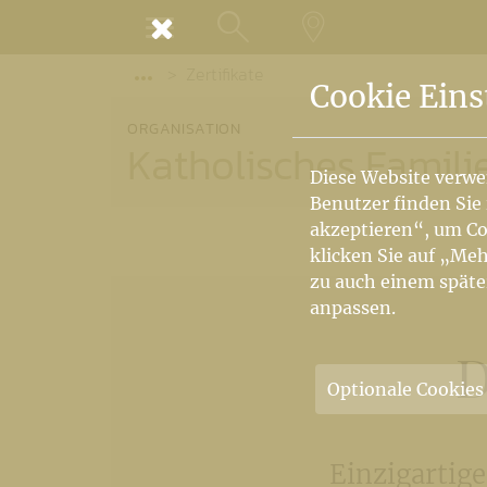
MENÜ
Zertifikate
SUCHE
LANDKARTE
Vorige Elemente der Breadcrumb anzeige
Cookie Eins
ORGANISATION
Katholisches Famil
Diese Website verwe
Benutzer finden Sie
akzeptieren“, um Co
klicken Sie auf „Meh
zu auch einem späte
anpassen.
D
Optionale Cookies
Einzigartig