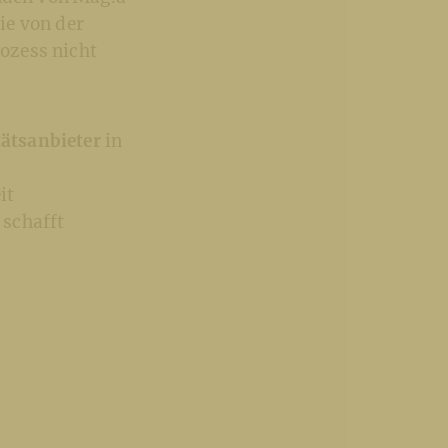
ie von der
ozess nicht
ätsanbieter
in
it
 schafft