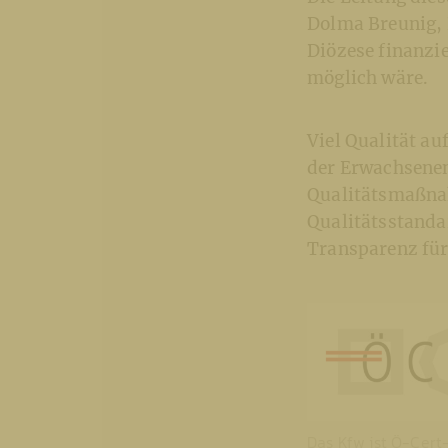
Dolma Breunig, 
Diözese finanzi
möglich wäre.
Viel Qualität au
der Erwachsenen
Qualitätsmaßnah
Qualitätsstanda
Transparenz für
Das Kfw ist Ö-Cert