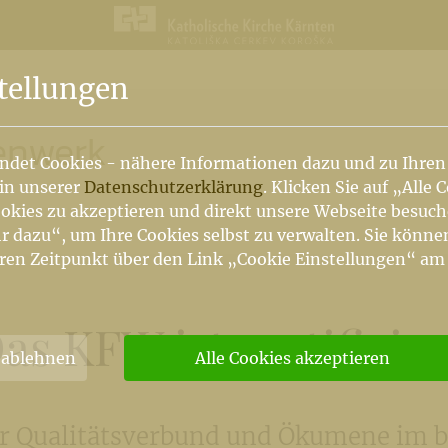
n
tellungen
ienwerk
ndet Cookies - nähere Informationen dazu und zu Ihren
 in unserer
Datenschutzerklärung
. Klicken Sie auf „Alle 
okies zu akzeptieren und direkt unsere Webseite besuc
r dazu“, um Ihre Cookies selbst zu verwalten. Sie könne
ren Zeitpunkt über den Link „Cookie Einstellungen“ am
as KFW ist zertifizier
 ablehnen
Alle Cookies akzeptieren
er Qualitätsverbund und Ökumene im b