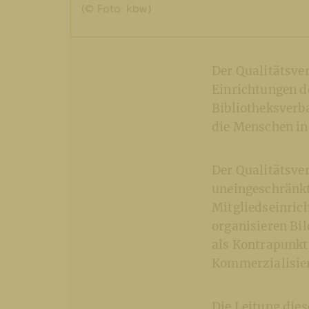
(© Foto: kbw)
Der Qualitätsve
Einrichtungen d
Bibliotheksverb
die Menschen in 
Der Qualitätsve
uneingeschränkt
Mitgliedseinric
organisieren Bi
als Kontrapunk
Kommerzialisie
Die Leitung die