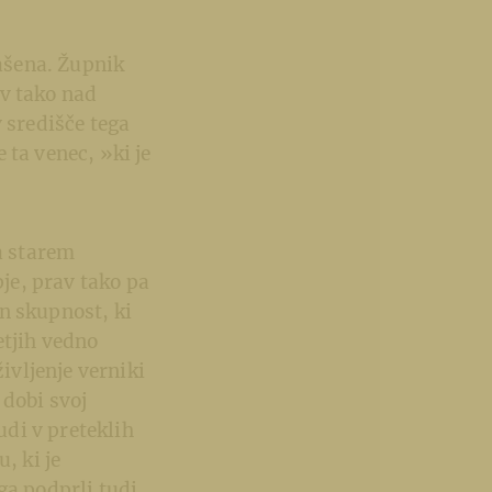
rašena. Župnik
av tako nad
 središče tega
 ta venec, »ki je
a starem
pje, prav tako pa
in skupnost, ki
letjih vedno
ivljenje verniki
 dobi svoj
udi v preteklih
, ki je
ga podprli tudi