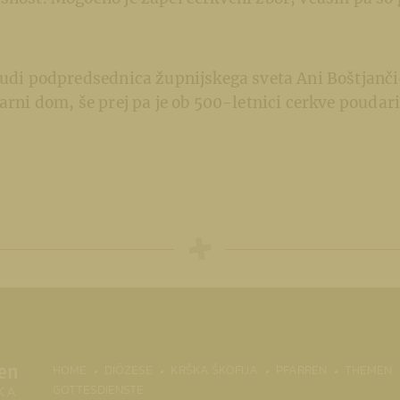
tudi podpredsednica župnijskega sveta Ani Boštjančič
farni dom, še prej pa je ob 500-letnici cerkve poudari
(CURRENT)
HOME
DIÖZESE
KRŠKA ŠKOFIJA
PFARREN
THEMEN
GOTTESDIENSTE