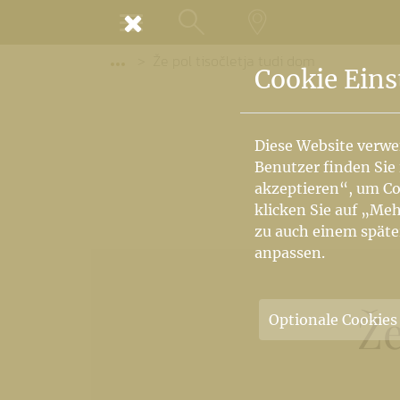
MENÜ
Že pol tisočletja tudi dom
SUCHE
LANDKARTE
Vorige Elemente der Breadcrumb anzeige
Cookie Eins
Diese Website verwe
Benutzer finden Sie
akzeptieren“, um Co
klicken Sie auf „Meh
zu auch einem späte
anpassen.
Že
Optionale Cookies