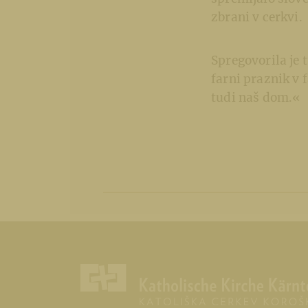
zbrani v cerkvi.
Spregovorila je 
farni praznik v 
tudi naš dom.«