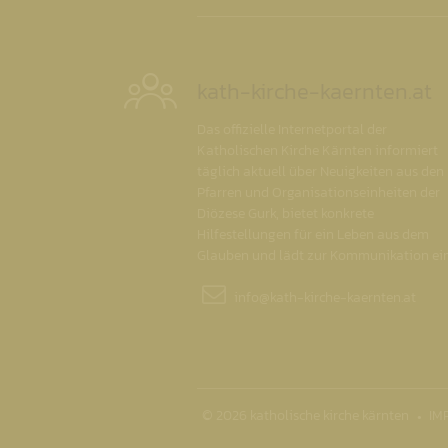
kath-kirche-kaernten.at
Das offizielle Internetportal der
Katholischen Kirche Kärnten informiert
täglich aktuell über Neuigkeiten aus den
Pfarren und Organisationseinheiten der
Diözese Gurk, bietet konkrete
Hilfestellungen für ein Leben aus dem
Glauben und lädt zur Kommunikation ein
info@
kath-kirche-kaernten.at
© 2026 katholische kirche kärnten
IM