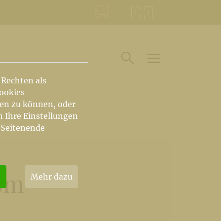
KONTAKT
KRŠKA ŠKOFIJA
HAUPTARTIKEL U
SUCHE IM BEREICH
 Rechten als
Cookies
hen zu können, oder
n Ihre Einstellungen
 Seitenende
dom
Mehr dazu