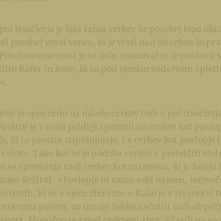
ol tisočletja je bila farna cerkev še posebej lepo ok
bil posebej vesel venca, ki je visel nad oltarjem in pr
Posebno umetnost je to delo imenoval in je postavil v
tto Köfer in žene, ki so pod njenim vodstvom spletle
«.
tov je opozorilo na mlado cerkev tudi v pol tisočletj
Krištof je v svoji pridigi spomnil na cerkev kot poslo
eh, ki ta prostor napolnjujejo. Le cerkev kot poslopje 
je celota. Tako kot se je podoba cerkve v preteklih sto
 se spreminja tudi cerkev kot ustanova, ki ji dajejo ž
Janko Krištof: »Poslopje ni samo sebi namen, temveč
 tistih, ki se v njem zbiramo.« Kako je v tej cerkvi t
 cerkvena pesem, so mnogi lahko začutili tudi ob petju
snost. Mogočno je zapel cerkveni zbor, včasih pa so 