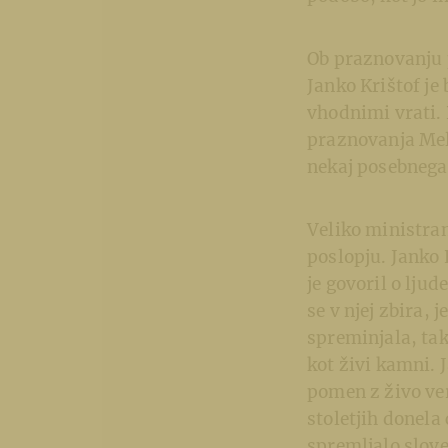
Ob praznovanju p
Janko Krištof je 
vhodnimi vrati. 
praznovanja Meli
nekaj posebnega
Veliko ministran
poslopju. Janko 
je govoril o ljud
se v njej zbira, 
spreminjala, tako
kot živi kamni. 
pomen z živo vero
stoletjih donela
spremljalo slove