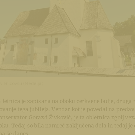
v Bilčovsu (Nedelja)
letnica je zapisana na oboku cerkvene ladje, druga n
vanje tega jubileja. Vendar kot je povedal na preda
onservator Gorazd Živkovič, je ta obletnica zgolj vez
boku. Tedaj so bila namreč zaključena dela in tedaj je
ma še danes.