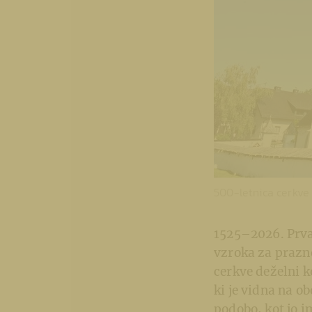
500-letnica cerkve 
1525–2026. Prva 
vzroka za prazno
cerkve deželni k
ki je vidna na o
podobo, kot jo i