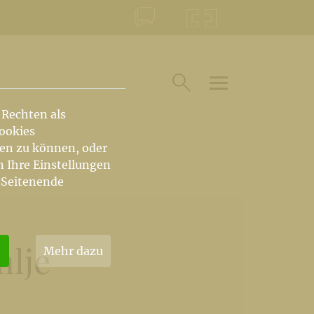
KONTAKT
KRŠKA ŠKOFIJA
HAUPTARTIKEL U
SUCHE IM BEREICH
 Rechten als
Cookies
hen zu können, oder
n Ihre Einstellungen
 Seitenende
mlje
Mehr dazu