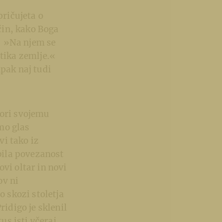
pričujeta o
ačin, kako Boga
e: »Na njem se
otika zemlje.«
mpak naj tudi
vori svojemu
mo glas
i tako iz
 bila povezanost
vi oltar in novi
ov ni
o skozi stoletja
ridigo je sklenil
us isti včeraj,