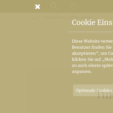
MENÜ
Tukaj se nebo dotika zemlje
SUCHE
LANDKARTE
Vorige Elemente der Breadcrumb anzeige
Cookie Eins
Diese Website verwe
Benutzer finden Sie
akzeptieren“, um Co
klicken Sie auf „Meh
zu auch einem späte
anpassen.
Tuk
Optionale Cookies