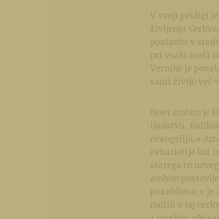
V svoji pridigi 
življenju Cerkve
postaviti v sred
pri vsaki maši o
Vernike je povab
sami živijo več 
Novi ambon je šk
ljudstvu. Kolik
evangelija.« Amb
evharistije kot 
starega in noveg
ambon postavlje
pozabljena,« je 
molili v tej cer
z mislijo: »Novo 