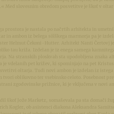
.« Med slovesnim obredom posvetitve je škof v oltar 
a prostora je nastala po načrtih arhitekta in umetni
tar in ambon iz belega sölškega marmorja pa je izdel
ter Helmut Čekoni-Hutter. Arhitekt Nanti Čertovj je
bliko tau križa. Izdelan je iz enega samega kamniteg
ja. Na stranskih ploskvah sta upodobljena znaka al
a je vdelanih pet križev, ki spominjajo na pet Kristus
svetitvi oltarja. Tudi novi ambon je izdelan iz isteg
m tvori oblikovno ter vsebinsko celoto. Posebnost pre
strani zgodovinske prižnice, ki je vključena v novi 
odil škof Jože Marketz, somaševala pa sta domači žu
ich Kogler, ob asistenci diakona Aleksandra Samitsc