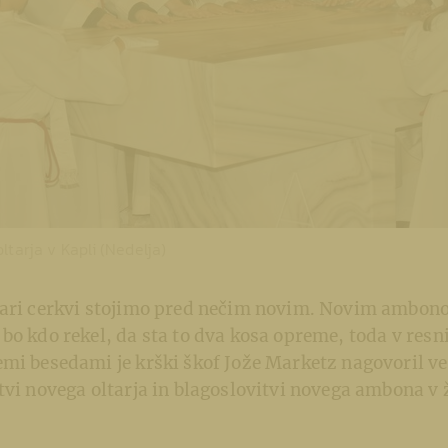
ltarja v Kapli (Nedelja)
tari cerkvi stojimo pred nečim novim. Novim ambon
bo kdo rekel, da sta to dva kosa opreme, toda v resn
mi besedami je krški škof Jože Marketz nagovoril ve
tvi novega oltarja in blagoslovitvi novega ambona v 
.