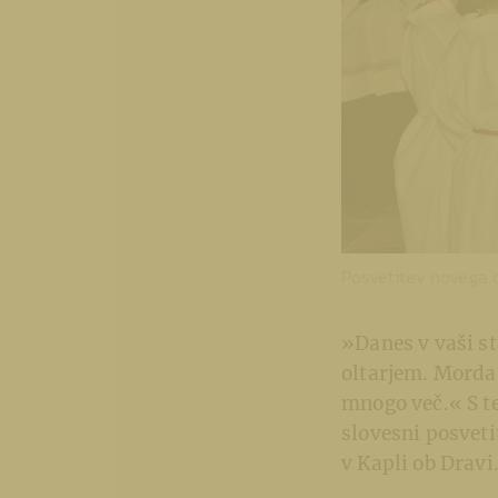
Posvetitev novega o
»Danes v vaši s
oltarjem. Morda 
mnogo več.« S te
slovesni posveti
v Kapli ob Dravi