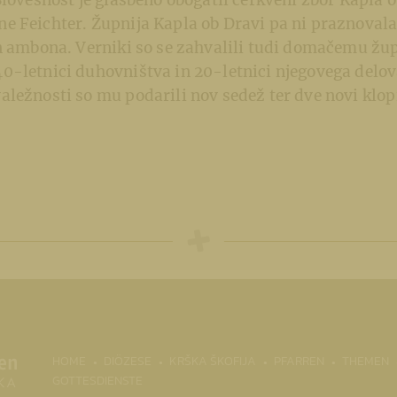
Slovesnost je glasbeno obogatil cerkveni zbor Kapla 
 Feichter. Župnija Kapla ob Dravi pa ni praznovala 
in ambona. Verniki so se zahvalili tudi domačemu žu
-letnici duhovništva in 20-letnici njegovega delova
ležnosti so mu podarili nov sedež ter dve novi klop
(CURRENT)
HOME
DIÖZESE
KRŠKA ŠKOFIJA
PFARREN
THEMEN
GOTTESDIENSTE