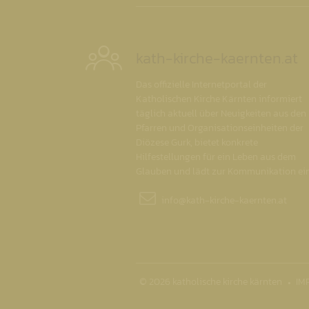
kath-kirche-kaernten.at
Das offizielle Internetportal der
Katholischen Kirche Kärnten informiert
täglich aktuell über Neuigkeiten aus den
Pfarren und Organisationseinheiten der
Diözese Gurk, bietet konkrete
Hilfestellungen für ein Leben aus dem
Glauben und lädt zur Kommunikation ein
info@
kath-kirche-kaernten.at
© 2026 katholische kirche kärnten
IM