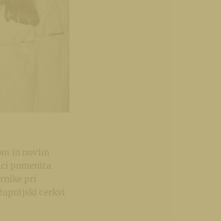
om in novim
ici pomenita
rnike pri
župnijski cerkvi