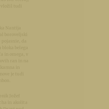
vložil tudi
ka Nantija
al boroveljski
 pojasnie, da
a bloka belega
fa in omega, v
ovih ran in na
a kamna in
nove je tudi
ambon.
pnik Jožef
ha in akolita