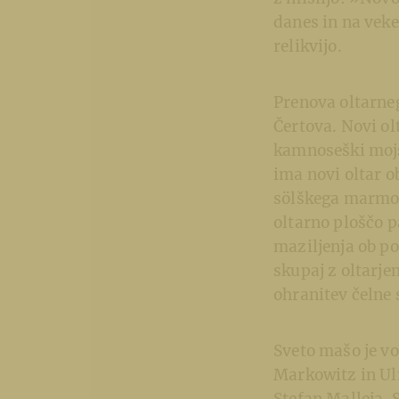
danes in na veke
relikvijo.
Prenova oltarneg
Čertova. Novi ol
kamnoseški mojs
ima novi oltar o
sölškega marmor
oltarno ploščo p
maziljenja ob po
skupaj z oltarje
ohranitev čelne 
Sveto mašo je v
Markowitz in Ulr