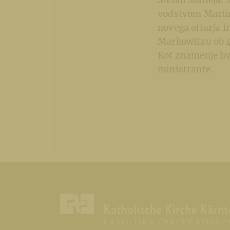
Stefan Malleja. 
vodstvom Martine
novega oltarja 
Markowitzu ob 40
Kot znamenje hva
ministrante.