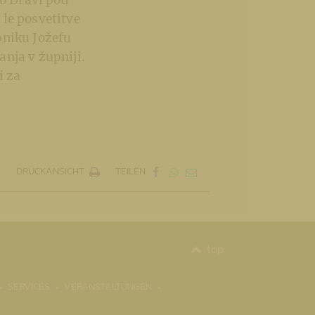
ob Dravi pod
le posvetitve
pniku Jožefu
nja v župniji.
i za
DRUCKANSICHT
TEILEN
top
SERVICES
VERANSTALTUNGEN