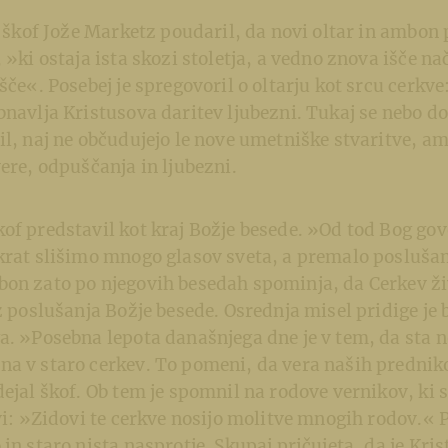
je škof Jože Marketz poudaril, da novi oltar in ambon 
, »ki ostaja ista skozi stoletja, a vedno znova išče n
išče«. Posebej je spregovoril o oltarju kot srcu cerkv
bnavlja Kristusova daritev ljubezni. Tukaj se nebo d
il, naj ne občudujejo le nove umetniške stvaritve, a
vere, odpuščanja in ljubezni.
of predstavil kot kraj Božje besede. »Od tod Bog go
okrat slišimo mnogo glasov sveta, a premalo posluša
on zato po njegovih besedah spominja, da Cerkev živ
iz poslušanja Božje besede. Osrednja misel pridige je
a. »Posebna lepota današnjega dne je v tem, da sta no
na v staro cerkev. To pomeni, da vera naših prednik
dejal škof. Ob tem je spomnil na rodove vernikov, ki s
kvi: »Zidovi te cerkve nosijo molitve mnogih rodov.« P
in staro nista nasprotje. Skupaj pričujeta, da je Krist