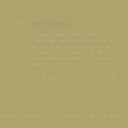
In Ihrer Nähe
Kirchen, Pfarrämter und andere kirchliche
Einrichtungen wurden geografisch verortet. So
können Sie nun u. a. auch Gottesdienste und
Veranstaltungen "in Ihrer Nähe" über die
Kartenfunktion der Website auf einfache Weise
finden.
.
In meiner Nähe
PRESSUM
DATENSCHUTZ
COOKIE EINSTELLUNGEN
KONTAKT
A