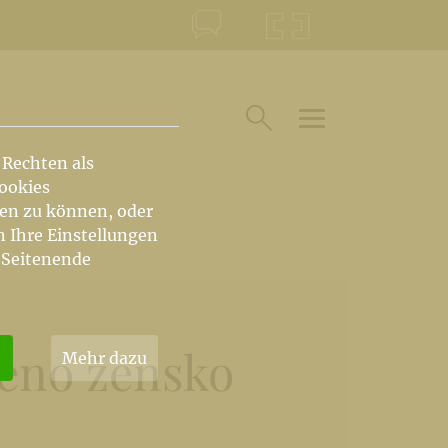
KONTAKT
KRŠKA ŠKOFIJA
HAUPTARTIKEL U
SUCHE IM BEREICH
 Rechten als
Cookies
hen zu können, oder
n Ihre Einstellungen
 Seitenende
 eno žensko
Mehr dazu