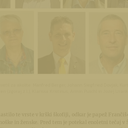
svetil za akolite: Manfred Berger, Johann Siegfried Dovjak, Kur
 (zgoraj z l.), Klarissa Kristinus, Armin Puschl in Jozej Urank (s
lastilo te vrste v krški škofiji, odkar je papež Franči
oške in ženske. Pred tem je potekal enoletni tečaj v Š