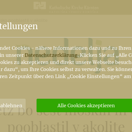
ko pooblastil v akolite
n
tellungen
ndet Cookies - nähere Informationen dazu und zu Ihren
 in unserer
Datenschutzerklärung
. Klicken Sie auf „Alle 
okies zu akzeptieren und direkt unsere Webseite besuc
r dazu“, um Ihre Cookies selbst zu verwalten. Sie könne
ren Zeitpunkt über den Link „Cookie Einstellungen“ am
tz bo šest moških in
 ablehnen
Alle Cookies akzeptieren
pooblastil v akolite