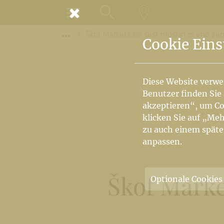
MENÜ
Škof Marketz bo šest moških in eno žens
SUCHE
LANDKARTE
Vorige Elemente der Breadcrumb anzeige
Cookie Eins
Diese Website verwe
Benutzer finden Sie
akzeptieren“, um Co
klicken Sie auf „Meh
zu auch einem späte
anpassen.
Škof Marke
Optionale Cookies