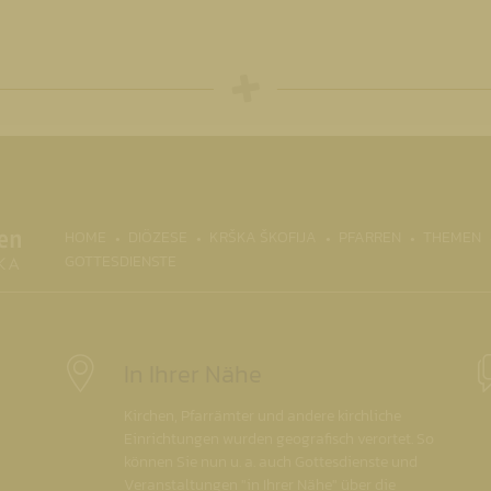
(CURRENT)
HOME
DIÖZESE
KRŠKA ŠKOFIJA
PFARREN
THEMEN
GOTTESDIENSTE
In Ihrer Nähe
Kirchen, Pfarrämter und andere kirchliche
Einrichtungen wurden geografisch verortet. So
können Sie nun u. a. auch Gottesdienste und
Veranstaltungen "in Ihrer Nähe" über die