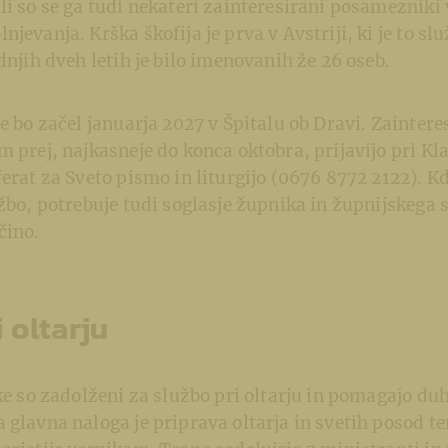
li so se ga tudi nekateri zainteresirani posamezniki 
jevanja. Krška škofija je prva v Avstriji, ki je to sl
adnjih dveh letih je bilo imenovanih že 26 oseb.
se bo začel januarja 2027 v Špitalu ob Dravi. Zainter
m prej, najkasneje do konca oktobra, prijavijo pri Kl
ferat za Sveto pismo in liturgijo (0676 8772 2122). Kd
užbo, potrebuje tudi soglasje župnika in župnijskega 
čino.
 oltarju
tke so zadolženi za službo pri oltarju in pomagajo du
 glavna naloga je priprava oltarja in svetih posod ter