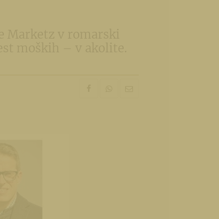
ože Marketz v romarski
est moških – v akolite.