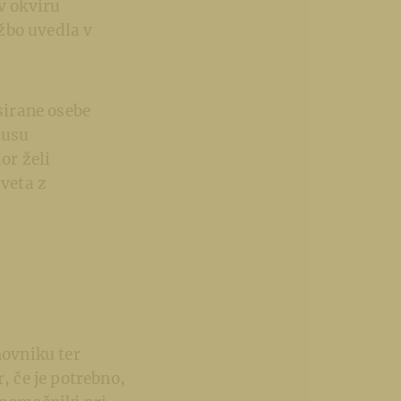
v okviru
užbo uvedla v
esirane osebe
ausu
or želi
sveta z
hovniku ter
, če je potrebno,