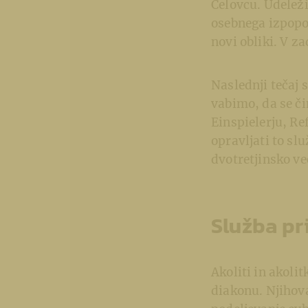
Celovcu. Udeleži
osebnega izpopoln
novi obliki. V z
Naslednji tečaj 
vabimo, da se či
Einspielerju, Re
opravljati to sl
dvotretjinsko ve
Služba pri
Akoliti in akoli
diakonu. Njihova