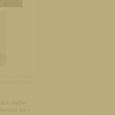
t Christian Dreger,
podaj z.l.); Slike:
šek to službo
kofijski hiši v