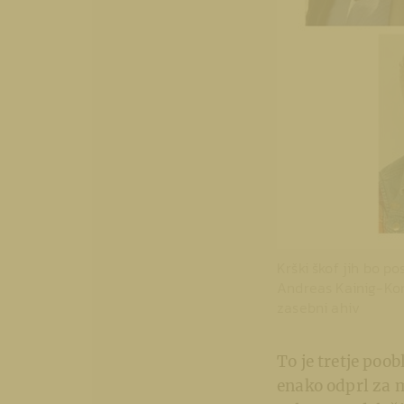
Krški škof jih bo po
Andreas Kainig-Koren
zasebni ahiv
To je tretje poob
enako odprl za m