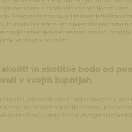
aristije vernikom. Tesno sodelujejo z ministranti in
ajila ter nekatere od teh nalog opravljajo tudi sami.
anja. Poleg uvoda v mašo, pri katerem je velik pouda
u, in uvoda v cerkveno leto s posebnim poudarkom 
avnavajo naslednje teme: cerkveni prostor, liturgija
čenje ter obhajilo bolnikov.
 akoliti in akolitke bodo od po
vali v svojih župnijah.
Žihpolje), Johann Siegfried Dovjak (Podgrad), Kurt 
s Kainig-Koren (stolna župnija Celovec), Klarissa Kr
ef-Siebenhügel), Armin Puschl (Medgorje) in Jozej U