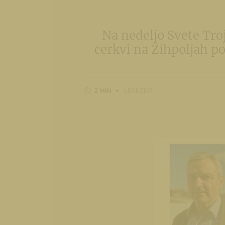
Na nedeljo Svete Troj
cerkvi na Žihpoljah po
2 MIN
LESEZEIT