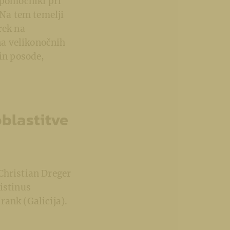
 pomočniki pri
 Na tem temelji
rek na
na velikonočnih
 in posode,
oblastitve
Christian Dreger
istinus
rank (Galicija).