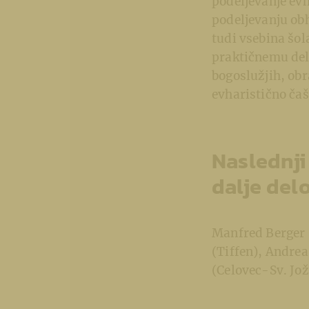
podeljevanje evh
podeljevanju obh
tudi vsebina šol
praktičnemu del
bogoslužjih, obr
evharistično čaš
Naslednji
dalje delo
Manfred Berger (
(Tiffen), Andrea
(Celovec-Sv. Jož