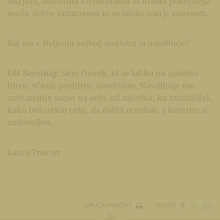
bližjimi, sestrama z družinama in otroki pokojnega
moža dobro razumemo in se lahko nanje zanesem.
Kaj vas v življenju najbolj motivira in navdihuje?
Uši Sereinig:
Sem človek, ki se lahko na splošno
hitro, včasih prehitro, navdušim. Navdihuje me
ustvarjanje samo na sebi, od začetka, ko razmišljaš,
kako boš nekaj rešil, da dobiš rezultat, s katerim si
zadovoljen.
Laura Praster
DRUCKANSICHT
TEILEN