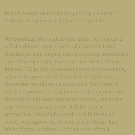
Kako bi opisali svojo poklicno pot? Kaj ste počeli v
življenju in kaj vas je pripeljalo do tega dela?
Uši Sereinig:
Pravzaprav sem imela več veselja z
ročnim delom, zato po maturi nisem šla takoj
študirat, in sem najprej delala v kuhinji legendarne,
prve dvojezične gostilne v Celovcu »Pri Joklnu« /
Bierjokl. To je bilo zame zelo pomembno obdobje,
saj sem tu spoznala veliko kritičnih ljudi zunaj
slovenske narodnostne skupnosti. Nato sem si
želela le spoznati Dunaj in sem se tam vpisala na
slovenistiko in neevropsko etnologijo, saj so me
tuje države zelo zanimale. Bolj ko sem se
seznanjala, kako živijo avtohtona ljudstva po
svetu, sem ugotovila, da sem le raje doma, kjer
lahko živim »udobno«. Zelo pa sem uživala