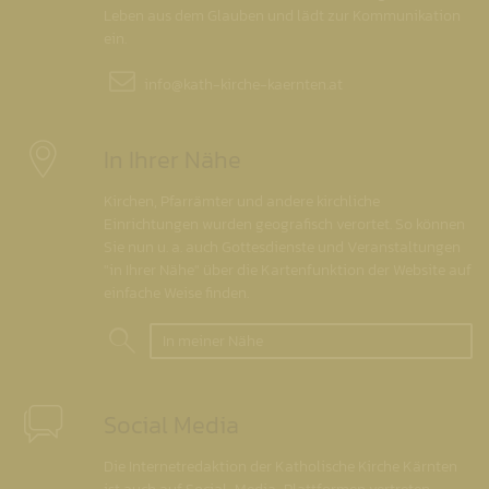
Leben aus dem Glauben und lädt zur Kommunikation
ein.
info@
kath-kirche-kaernten.at
In Ihrer Nähe
Kirchen, Pfarrämter und andere kirchliche
Einrichtungen wurden geografisch verortet. So können
Sie nun u. a. auch Gottesdienste und Veranstaltungen
"in Ihrer Nähe" über die Kartenfunktion der Website auf
einfache Weise finden.
In meiner Nähe
Social Media
Die Internetredaktion der Katholische Kirche Kärnten