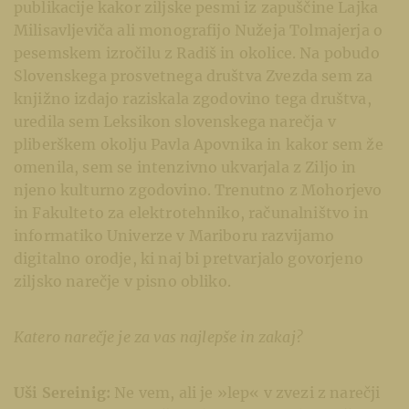
publikacije kakor ziljske pesmi iz zapuščine Lajka
Milisavljeviča ali monografijo Nužeja Tolmajerja o
pesemskem izročilu z Radiš in okolice. Na pobudo
Slovenskega prosvetnega društva Zvezda sem za
knjižno izdajo raziskala zgodovino tega društva,
uredila sem Leksikon slovenskega narečja v
pliberškem okolju Pavla Apovnika in kakor sem že
omenila, sem se intenzivno ukvarjala z Ziljo in
njeno kulturno zgodovino. Trenutno z Mohorjevo
in Fakulteto za elektrotehniko, računalništvo in
informatiko Univerze v Mariboru razvijamo
digitalno orodje, ki naj bi pretvarjalo govorjeno
ziljsko narečje v pisno obliko.
Katero narečje je za vas najlepše in zakaj?
Uši Sereinig:
Ne vem, ali je »lep« v zvezi z narečji