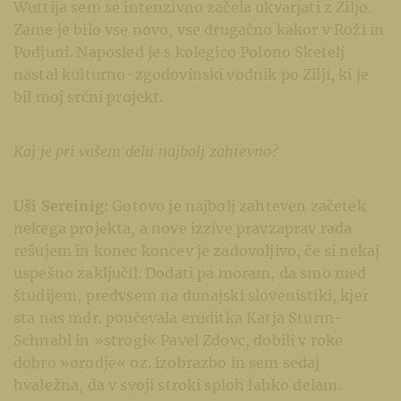
Wuttija sem se intenzivno začela ukvarjati z Ziljo.
Zame je bilo vse novo, vse drugačno kakor v Roži in
Podjuni. Naposled je s kolegico Polono Sketelj
nastal kulturno-zgodovinski vodnik po Zilji, ki je
bil moj srčni projekt.
Kaj je pri vašem delu najbolj zahtevno?
Uši Sereinig:
Gotovo je najbolj zahteven začetek
nekega projekta, a nove izzive pravzaprav rada
rešujem in konec koncev je zadovoljivo, če si nekaj
uspešno zaključil. Dodati pa moram, da smo med
študijem, predvsem na dunajski slovenistiki, kjer
sta nas mdr. poučevala eruditka Katja Sturm-
Schnabl in »strogi« Pavel Zdovc, dobili v roke
dobro »orodje« oz. izobrazbo in sem sedaj
hvaležna, da v svoji stroki sploh lahko delam.