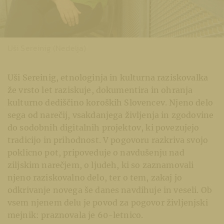
Uši Sereinig (Nedelja)
Uši Sereinig, etnologinja in kulturna raziskovalka
že vrsto let raziskuje, dokumentira in ohranja
kulturno dediščino koroških Slovencev. Njeno delo
sega od narečij, vsakdanjega življenja in zgodovine
do sodobnih digitalnih projektov, ki povezujejo
tradicijo in prihodnost. V pogovoru razkriva svojo
poklicno pot, pripoveduje o navdušenju nad
ziljskim narečjem, o ljudeh, ki so zaznamovali
njeno raziskovalno delo, ter o tem, zakaj jo
odkrivanje novega še danes navdihuje in veseli. Ob
vsem njenem delu je povod za pogovor življenjski
mejnik: praznovala je 60-letnico.