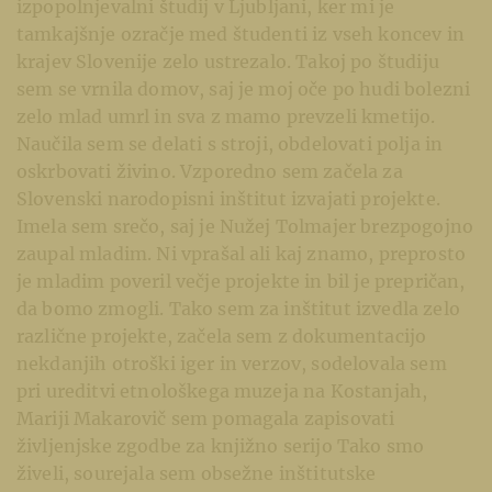
izpopolnjevalni študij v Ljubljani, ker mi je
tamkajšnje ozračje med študenti iz vseh koncev in
krajev Slovenije zelo ustrezalo. Takoj po študiju
sem se vrnila domov, saj je moj oče po hudi bolezni
zelo mlad umrl in sva z mamo prevzeli kmetijo.
Naučila sem se delati s stroji, obdelovati polja in
oskrbovati živino. Vzporedno sem začela za
Slovenski narodopisni inštitut izvajati projekte.
Imela sem srečo, saj je Nužej Tolmajer brezpogojno
zaupal mladim. Ni vprašal ali kaj znamo, preprosto
je mladim poveril večje projekte in bil je prepričan,
da bomo zmogli. Tako sem za inštitut izvedla zelo
različne projekte, začela sem z dokumentacijo
nekdanjih otroški iger in verzov, sodelovala sem
pri ureditvi etnološkega muzeja na Kostanjah,
Mariji Makarovič sem pomagala zapisovati
življenjske zgodbe za knjižno serijo Tako smo
živeli, sourejala sem obsežne inštitutske