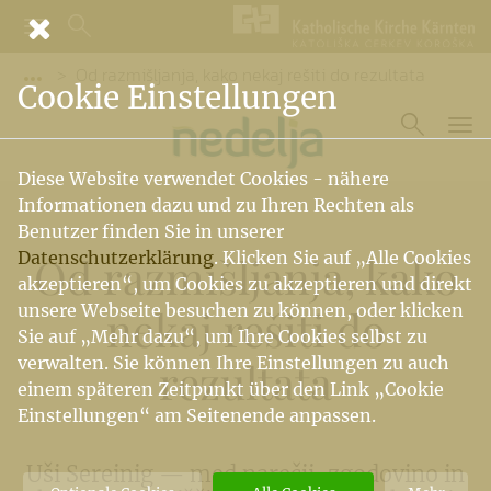
Od razmišljanja, kako nekaj rešiti do rezultata
Vorige Elemente der Breadcrumb anzeigen
Cookie Einstellungen
Diese Website verwendet Cookies - nähere
Informationen dazu und zu Ihren Rechten als
Benutzer finden Sie in unserer
Datenschutzerklärung
. Klicken Sie auf „Alle Cookies
Od razmišljanja, kako
akzeptieren“, um Cookies zu akzeptieren und direkt
unsere Webseite besuchen zu können, oder klicken
nekaj rešiti do
Sie auf „Mehr dazu“, um Ihre Cookies selbst zu
verwalten. Sie können Ihre Einstellungen zu auch
rezultata
einem späteren Zeitpunkt über den Link „Cookie
Einstellungen“ am Seitenende anpassen.
Uši Sereinig — med narečji, zgodovino in