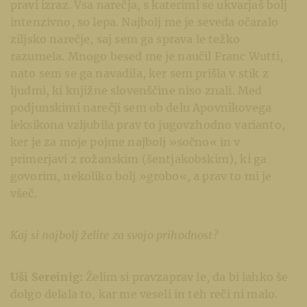
pravi izraz. Vsa narečja, s katerimi se ukvarjaš bolj
intenzivno, so lepa. Najbolj me je seveda očaralo
ziljsko narečje, saj sem ga sprava le težko
razumela. Mnogo besed me je naučil Franc Wutti,
nato sem se ga navadila, ker sem prišla v stik z
ljudmi, ki knjižne slovenščine niso znali. Med
podjunskimi narečji sem ob delu Apovnikovega
leksikona vzljubila prav to jugovzhodno varianto,
ker je za moje pojme najbolj »sočno« in v
primerjavi z rožanskim (šentjakobskim), ki ga
govorim, nekoliko bolj »grobo«, a prav to mi je
všeč.
Kaj si najbolj želite za svojo prihodnost?
Uši Sereinig:
Želim si pravzaprav le, da bi lahko še
dolgo delala to, kar me veseli in teh reči ni malo.