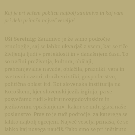
Kaj je pri vašem poklicu najbolj zanimivo in kaj vam
pri delu prinaša največ veselja?
Uši Sereinig:
Zanimivo je že samo področje
etnologije, saj se lahko ukvarjaš z vsem, kar se tiče
življenja ljudi v preteklosti in v današnjem času. To
so načini preživetja, kultura, običaji,
prehranjevalne navade, oblačila, prazniki, vera in
svetovni nazori, družbeni stiki, gospodarstvo,
politična oblast itd. Kot slovenska institucija na
Koroškem, kjer slovenski jezik izginja, pa se
posvečamo tudi »kulturnozgodovinskim in
jezikovnim vprašanjem«, kakor se mdr. glasi naše
poslanstvo. Prav to je tudi področje, za katerega se
lahko najbolj ogrejem. Največ veselja prinaša, če se
lahko kaj novega naučiš. Tako smo se pri inštitutu