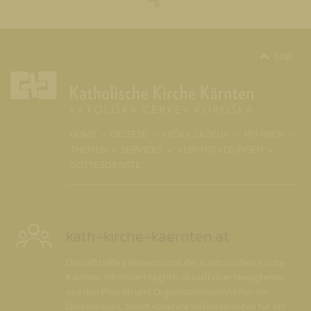
top
(CURRENT)
HOME
DIÖZESE
KRŠKA ŠKOFIJA
PFARREN
THEMEN
SERVICES
VERANSTALTUNGEN
GOTTESDIENSTE
kath-kirche-kaernten.at
Das offizielle Internetportal der Katholischen Kirche
Kärnten informiert täglich aktuell über Neuigkeiten
aus den Pfarren und Organisationseinheiten der
Diözese Gurk, bietet konkrete Hilfestellungen für ein