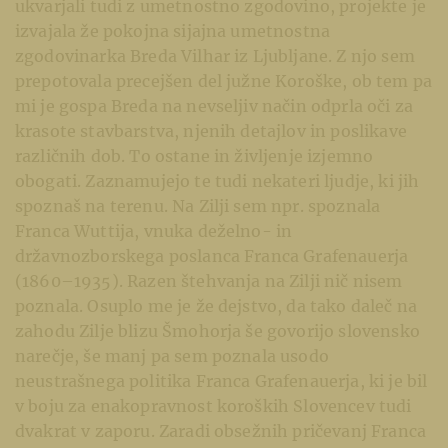
ukvarjali tudi z umetnostno zgodovino, projekte je
izvajala že pokojna sijajna umetnostna
zgodovinarka Breda Vilhar iz Ljubljane. Z njo sem
prepotovala precejšen del južne Koroške, ob tem pa
mi je gospa Breda na nevseljiv način odprla oči za
krasote stavbarstva, njenih detajlov in poslikave
različnih dob. To ostane in življenje izjemno
obogati. Zaznamujejo te tudi nekateri ljudje, ki jih
spoznaš na terenu. Na Zilji sem npr. spoznala
Franca Wuttija, vnuka deželno- in
državnozborskega poslanca Franca Grafenauerja
(1860–1935). Razen štehvanja na Zilji nič nisem
poznala. Osuplo me je že dejstvo, da tako daleč na
zahodu Zilje blizu Šmohorja še govorijo slovensko
narečje, še manj pa sem poznala usodo
neustrašnega politika Franca Grafenauerja, ki je bil
v boju za enakopravnost koroških Slovencev tudi
dvakrat v zaporu. Zaradi obsežnih pričevanj Franca