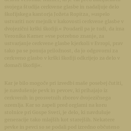
svojega študija cerkvene glasbe in nadaljuje delo
škofijskega kantorja Jožeta Ropitza, »uspelo
ustvariti nov mejnik v kakovosti cerkvene glasbe v
dvojezični krški škofiji.« Poudaril pa je tudi, da ima
Veronika Karner »vse potrebno znanje, za
ustvarjanje cerkvene glasbe kjerkoli v Evropi, prav
tako pa se ponuja priložnost, da jo odgovorni za
cerkveno glasbo v krški škofiji odkrijejo za delo v
domači škofiji«.
Kar je bilo mogoče pri izvedbi maše posebej čutiti,
je navdušenje pevk in pevcev, ki prihajajo iz
cerkvenih in prosvetnih zborov dvojezičnega
ozemlja. Kar so zapeli pred orglami na koru
stolnice pri Gospe Sveti, je delo, ki navdušuje
generacije tako mlajših kot starejših. Nekatere
pevke in pevci so se podali pod izredno občuteno