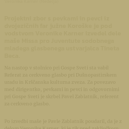
Veronika Karner (Nedelja)
Projektni zbor s pevkami in pevci iz
dvojezičnih far južne Koroške je pod
vodstvom Veronike Karner izvedel dele
maše Missa pro Juventute sodobnega
mladega glasbenega ustvarjalca Tineta
Beca.
Na nastop v stolnico pri Gospe Sveti sta vabil
Referat za cerkveno glasbo pri Dušnopastirskem
uradu in Krščanska kulturna zveza. Za povezavo
med dirigentko, pevkami in pevci in odgovornimi
pri Gospe Sveti je skrbel Pavel Zablatnik, referent
za cerkveno glasbo.
Po izvedbi maše je Pavle Zablatnik poudaril, da je z
delom Veronike Karner, ki je tik pred zaključkom