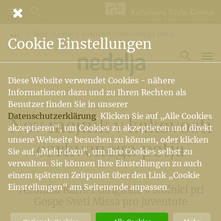
Nov mejnik v kakovosti cerkvenega petja
Vorige Elemente der Breadcrumb anzeigen
Cookie Einstellungen
Diese Website verwendet Cookies - nähere
Informationen dazu und zu Ihren Rechten als
Benutzer finden Sie in unserer
Datenschutzerklärung
. Klicken Sie auf „Alle Cookies
Nov mejnik v kakovosti
akzeptieren“, um Cookies zu akzeptieren und direkt
unsere Webseite besuchen zu können, oder klicken
cerkvenega petja
Sie auf „Mehr dazu“, um Ihre Cookies selbst zu
verwalten. Sie können Ihre Einstellungen zu auch
einem späteren Zeitpunkt über den Link „Cookie
Einstellungen“ am Seitenende anpassen.
Veronika Karner dirigirala v stolnici pri
Gospe Sveti Missa pro juventute