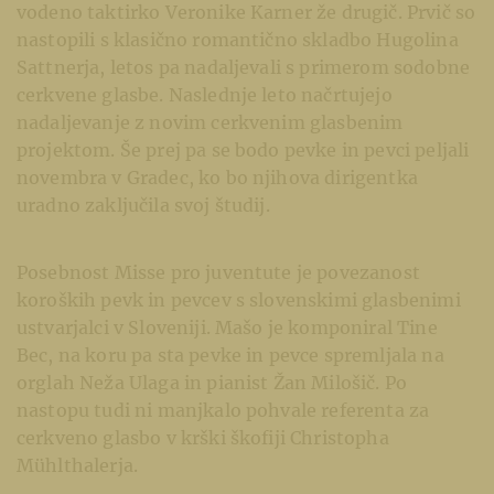
vodeno taktirko Veronike Karner že drugič. Prvič so
nastopili s klasično romantično skladbo Hugolina
Sattnerja, letos pa nadaljevali s primerom sodobne
cerkvene glasbe. Naslednje leto načrtujejo
nadaljevanje z novim cerkvenim glasbenim
projektom. Še prej pa se bodo pevke in pevci peljali
novembra v Gradec, ko bo njihova dirigentka
uradno zaključila svoj študij.
Posebnost Misse pro juventute je povezanost
koroških pevk in pevcev s slovenskimi glasbenimi
ustvarjalci v Sloveniji. Mašo je komponiral Tine
Bec, na koru pa sta pevke in pevce spremljala na
orglah Neža Ulaga in pianist Žan Milošič. Po
nastopu tudi ni manjkalo pohvale referenta za
cerkveno glasbo v krški škofiji Christopha
Mühlthalerja.