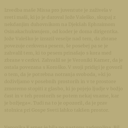
Izvedba maše Missa pro juventute je zaživela v
sveti maši, ki jo je daroval Jože Valeško, skupaj z
nekdanjim duhovnikom na Djekšah Ephraimom
Osinakachukwujem, od koder je doma dirigentka.
Jože Valeško je izrazil veselje nad tem, da zbrane
povezuje cerkvena pesem, še posebej pa se je
zahvalil tem, ki to pesem prinašajo s kora med
zbrane v cerkvi. Zahvalil se je Veroniki Karner, da je
ostala povezana s Koroško. V svoji pridigi je govoril
o tem, da je potrebna notranja svoboda, »ki jo
doživljamo v posebnih prostorih in v te prostore
zmoremo stopiti z glasbo, ki jo pojejo ljudje v božjo
čast in v teh prostorih se potem nekaj vname, kar
je božjega«. Tudi na to je opozoril, da je prav
stolnica pri Gospe Sveti lahko takšen prostor.
Veronika Karner je bila po nastopu zadovoljna. Bil