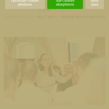
Optionale Cookies
Alle Cookies
Mehr
ablehnen
akzeptieren
dazu
3 MIN
LESEZEIT
VERÖFFENTLICHT
05. 07. 2024
INTERNETREDAKTION / GAFR