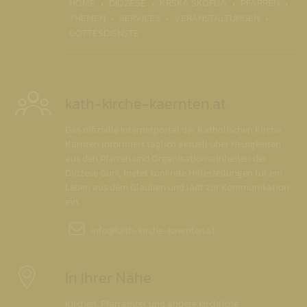
(CURRENT)
HOME
DIÖZESE
KRŠKA ŠKOFIJA
PFARREN
THEMEN
SERVICES
VERANSTALTUNGEN
GOTTESDIENSTE
kath-kirche-kaernten.at
Das offizielle Internetportal der Katholischen Kirche
Kärnten informiert täglich aktuell über Neuigkeiten
aus den Pfarren und Organisationseinheiten der
Diözese Gurk, bietet konkrete Hilfestellungen für ein
Leben aus dem Glauben und lädt zur Kommunikation
ein.
info@
kath-kirche-kaernten.at
In Ihrer Nähe
Kirchen, Pfarrämter und andere kirchliche