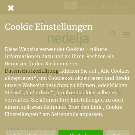
Društvo IniciativAngola vas v akciji
Vorige Elemente der Breadcrumb anzeigen
Cookie Einstellungen
Diese Website verwendet Cookies - nähere
Informationen dazu und zu Ihren Rechten als
Benutzer finden Sie in unserer
Datenschutzerklärung
. Klicken Sie auf „Alle Cookies
Društvo
akzeptieren“, um Cookies zu akzeptieren und direkt
unsere Webseite besuchen zu können, oder klicken
IniciativAngola vas v
Sie auf „Mehr dazu“, um Ihre Cookies selbst zu
verwalten. Sie können Ihre Einstellungen zu auch
akciji
einem späteren Zeitpunkt über den Link „Cookie
Einstellungen“ am Seitenende anpassen.
TrIAngola že od 6. maja in vse do 6. junija