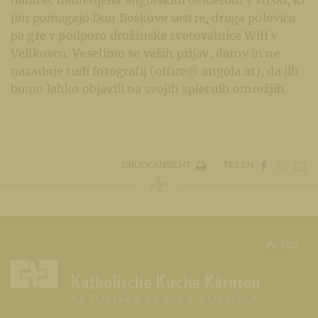
namreč namenjena angolskim dekletom v stiski, ki
jim pomagajo Don Boskove sestre, druga polovica
pa gre v podporo družinske svetovalnice Wiff v
Velikovcu. Veselimo se vaših prijav, darov in ne
nazadnje tudi fotografij (office@ angola.at), da jih
bomo lahko objavili na svojih spletnih omrežjih.
DRUCKANSICHT
TEILEN
top