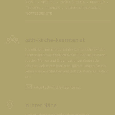
(CURRENT)
HOME
DIÖZESE
KRŠKA ŠKOFIJA
PFARREN
THEMEN
SERVICES
VERANSTALTUNGEN
GOTTESDIENSTE
kath-kirche-kaernten.at
Das offizielle Internetportal der Katholischen Kirche
Kärnten informiert täglich aktuell über Neuigkeiten
aus den Pfarren und Organisationseinheiten der
Diözese Gurk, bietet konkrete Hilfestellungen für ein
Leben aus dem Glauben und lädt zur Kommunikation
ein.
info@
kath-kirche-kaernten.at
In Ihrer Nähe
Kirchen, Pfarrämter und andere kirchliche