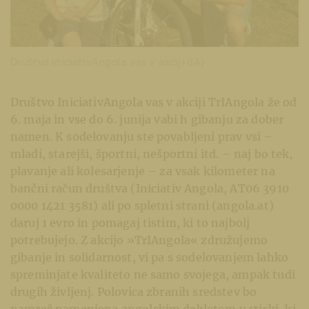
Društvo IniciativAngola vas v akciji (IA)
Društvo IniciativAngola vas v akciji TrIAngola že od
6. maja in vse do 6. junija vabi h gibanju za dober
namen. K sodelovanju ste povabljeni prav vsi –
mladi, starejši, športni, nešportni itd. – naj bo tek,
plavanje ali kolesarjenje – za vsak kilometer na
bančni račun društva (Iniciativ Angola, AT06 3910
0000 1421 3581) ali po spletni strani (angola.at)
daruj 1 evro in pomagaj tistim, ki to najbolj
potrebujejo. Z akcijo »TrIAngola« združujemo
gibanje in solidarnost, vi pa s sodelovanjem lahko
spreminjate kvaliteto ne samo svojega, ampak tudi
drugih življenj. Polovica zbranih sredstev bo