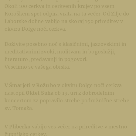
Okoli 100 cerkva in cerkvenih krajev po vsem
Koroškem spet odpira vrata na ta večer. Od Zilje do
Labotske doline vabijo na skoraj 150 prireditev v
okviru Dolge noči cerkva.
Doživite posebno noč s klasičnimi, jazzovskimi in
meditativnimi zvoki, molitvam in bogoslužji,
literaturo, predavanji in pogovori.
Veselimo se vašega obiska.
V Šmarjeti v Rožu
bo v okviru Dolge noči cerkva
nastopil
Oktet Suha
ob 19. uri z dobrodelnim
koncertom za popravilo strehe podružnične strehe
sv. Tomaža.
V Pliberku
vabijo ves večer na prireditve v mestno
župnijsko cerkev.