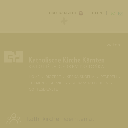
DRUCKANSICHT
TEILEN
top
(CURRENT)
HOME
DIÖZESE
KRŠKA ŠKOFIJA
PFARREN
THEMEN
SERVICES
VERANSTALTUNGEN
GOTTESDIENSTE
kath-kirche-kaernten.at