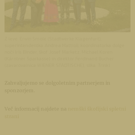
Z leve: Erwin Smole (Stadtwerke Klagenfurt),
superintendentka Andrea Mattioli, koordinatorka dolge
noči Iris Binder, škof Josef Marketz, Michael Koren
(Kärntner Sparkasse) in direktor Ferdinand Bucher
(zavarovalnica WIENER STÄDTISCHE), slika: Trinkl
Zahvaljujemo se dolgoletnim partnerjem in
sponzorjem.
Več informacij najdete na
nemški škofijski spletni
strani