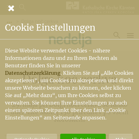
​Dolga noč cerkva
Vorige Elemente der Breadcrumb anzeigen
Cookie Einstellungen
Diese Website verwendet Cookies - nähere
Informationen dazu und zu Ihren Rechten als
Benutzer finden Sie in unserer
Datenschutzerklärung
. Klicken Sie auf „Alle Cookies
​Dolga noč cerkva
akzeptieren“, um Cookies zu akzeptieren und direkt
unsere Webseite besuchen zu können, oder klicken
Sie auf „Mehr dazu“, um Ihre Cookies selbst zu
verwalten. Sie können Ihre Einstellungen zu auch
29. maja pri Dolgi noči cerkva se lahko
einem späteren Zeitpunkt über den Link „Cookie
udeležite skoraj 150 prireditev po vsem
Einstellungen“ am Seitenende anpassen.
Koroškem