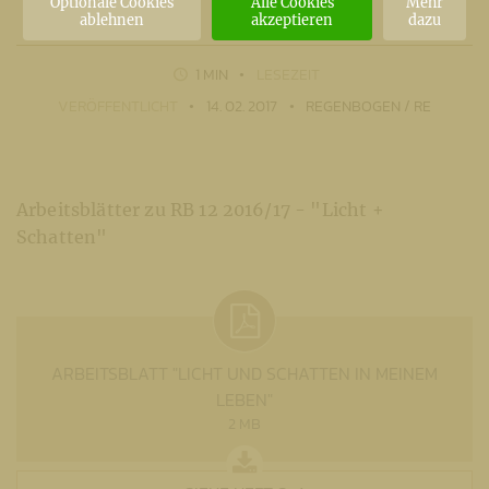
Optionale Cookies
Alle Cookies
Mehr
ablehnen
akzeptieren
dazu
1 MIN
LESEZEIT
VERÖFFENTLICHT
14. 02. 2017
REGENBOGEN / RE
Arbeitsblätter zu RB 12 2016/17 - "Licht +
Schatten"
ARBEITSBLATT "LICHT UND SCHATTEN IN MEINEM
LEBEN"
2 MB