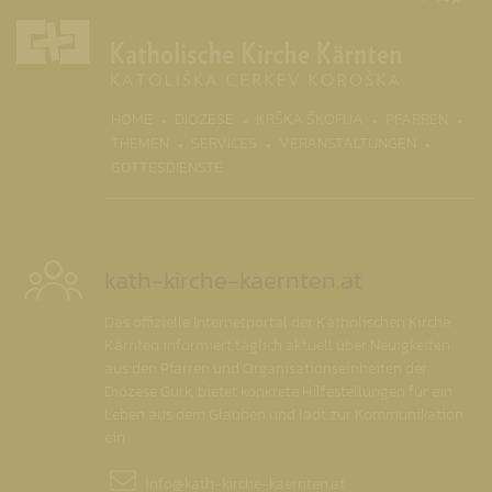
(CURRENT)
HOME
DIÖZESE
KRŠKA ŠKOFIJA
PFARREN
THEMEN
SERVICES
VERANSTALTUNGEN
GOTTESDIENSTE
kath-kirche-kaernten.at
Das offizielle Internetportal der Katholischen Kirche
Kärnten informiert täglich aktuell über Neuigkeiten
aus den Pfarren und Organisationseinheiten der
Diözese Gurk, bietet konkrete Hilfestellungen für ein
Leben aus dem Glauben und lädt zur Kommunikation
ein.
info@
kath-kirche-kaernten.at