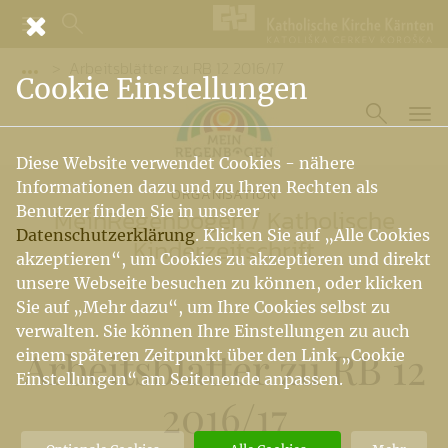
Arbeitsblätter zu RB 12 2016/17
Vorige Elemente der Breadcrumb anzeigen
Cookie Einstellungen
Diese Website verwendet Cookies - nähere
Informationen dazu und zu Ihren Rechten als
ORGANISATION
Benutzer finden Sie in unserer
MeinRegenbogen
/
Katholische
Datenschutzerklärung
. Klicken Sie auf „Alle Cookies
Kinderzeitschrift
akzeptieren“, um Cookies zu akzeptieren und direkt
unsere Webseite besuchen zu können, oder klicken
Sie auf „Mehr dazu“, um Ihre Cookies selbst zu
verwalten. Sie können Ihre Einstellungen zu auch
Arbeitsblätter zu RB 12
einem späteren Zeitpunkt über den Link „Cookie
Einstellungen“ am Seitenende anpassen.
2016
/
17