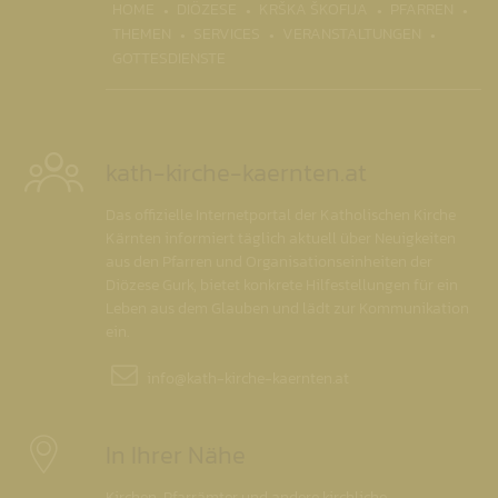
(CURRENT)
HOME
DIÖZESE
KRŠKA ŠKOFIJA
PFARREN
THEMEN
SERVICES
VERANSTALTUNGEN
GOTTESDIENSTE
kath-kirche-kaernten.at
Das offizielle Internetportal der Katholischen Kirche
Kärnten informiert täglich aktuell über Neuigkeiten
aus den Pfarren und Organisationseinheiten der
Diözese Gurk, bietet konkrete Hilfestellungen für ein
Leben aus dem Glauben und lädt zur Kommunikation
ein.
info@
kath-kirche-kaernten.at
In Ihrer Nähe
Kirchen, Pfarrämter und andere kirchliche