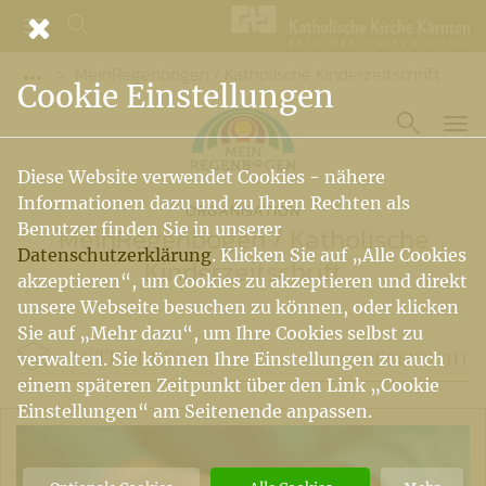
MeinRegenbogen / Katholische Kinderzeitschrift
Vorige Elemente der Breadcrumb anzeigen
Cookie Einstellungen
Diese Website verwendet Cookies - nähere
Informationen dazu und zu Ihren Rechten als
ORGANISATION
Benutzer finden Sie in unserer
MeinRegenbogen
/
Katholische
Datenschutzerklärung
. Klicken Sie auf „Alle Cookies
Kinderzeitschrift
akzeptieren“, um Cookies zu akzeptieren und direkt
unsere Webseite besuchen zu können, oder klicken
Sie auf „Mehr dazu“, um Ihre Cookies selbst zu
AKTUELLES
ZUR ÜBERSICHT
verwalten. Sie können Ihre Einstellungen zu auch
einem späteren Zeitpunkt über den Link „Cookie
Einstellungen“ am Seitenende anpassen.