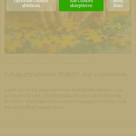
Optionale Cookies
Alle Cookies
Mehr
ablehnen
akzeptieren
dazu
MEINREGENBOGEN / KATHOLISCHE KINDERZEITSCHRIFT
Schulgottesdienste 2026/27 sind schon online
Laden Sie fertig ausgearbeitete Schulgottesdienste zum
Schulanfang und Schulabschluss bequem als Download
herunter. Entdecken Sie einen Abschlussgottesdienst zum
Thema Fußball sowie einen…
15. 06. 2026