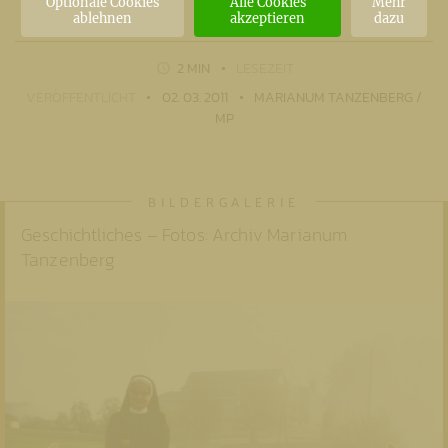
Optionale Cookies
Alle Cookies
Mehr
ablehnen
akzeptieren
dazu
2 MIN
LESEZEIT
VERÖFFENTLICHT
02. 03. 2011
MARIANUM TANZENBERG /
MP
Geschichtliches – Fotos: Archiv Marianum
Tanzenberg