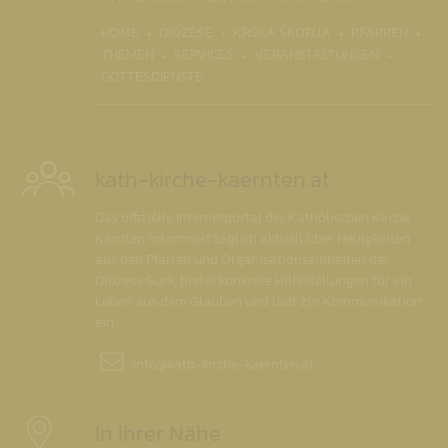
(CURRENT)
HOME
DIÖZESE
KRŠKA ŠKOFIJA
PFARREN
THEMEN
SERVICES
VERANSTALTUNGEN
GOTTESDIENSTE
kath-kirche-kaernten.at
Das offizielle Internetportal der Katholischen Kirche
Kärnten informiert täglich aktuell über Neuigkeiten
aus den Pfarren und Organisationseinheiten der
Diözese Gurk, bietet konkrete Hilfestellungen für ein
Leben aus dem Glauben und lädt zur Kommunikation
ein.
info@
kath-kirche-kaernten.at
In Ihrer Nähe