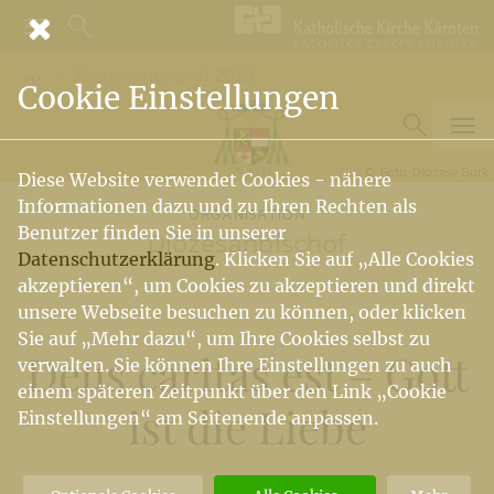
Fastenhirtenbrief 2020
Vorige Elemente der Breadcrumb anzeigen
Cookie Einstellungen
Foto: Diözese Gurk
Diese Website verwendet Cookies - nähere
Informationen dazu und zu Ihren Rechten als
ORGANISATION
Benutzer finden Sie in unserer
Diözesanbischof
Datenschutzerklärung
. Klicken Sie auf „Alle Cookies
akzeptieren“, um Cookies zu akzeptieren und direkt
unsere Webseite besuchen zu können, oder klicken
Sie auf „Mehr dazu“, um Ihre Cookies selbst zu
Deus caritas est – Gott
verwalten. Sie können Ihre Einstellungen zu auch
einem späteren Zeitpunkt über den Link „Cookie
ist die Liebe
Einstellungen“ am Seitenende anpassen.