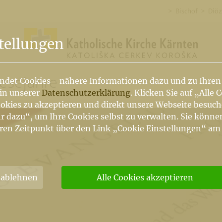
Bischof
Diöz
tellungen
Lesejahre
ndet Cookies - nähere Informationen dazu und zu Ihren
 in unserer
Datenschutzerklärung
. Klicken Sie auf „Alle 
okies zu akzeptieren und direkt unsere Webseite besuc
r dazu“, um Ihre Cookies selbst zu verwalten. Sie könne
ren Zeitpunkt über den Link „Cookie Einstellungen“ am
 ablehnen
Alle Cookies akzeptieren