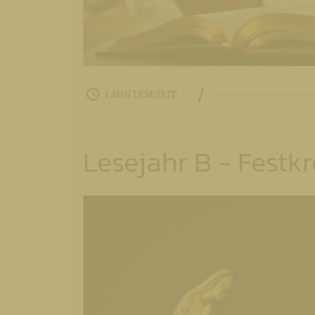
/
1 MIN LESEZEIT
Lesejahr B - Festkr