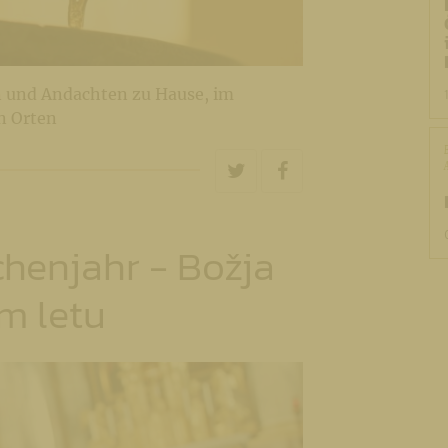
n und Andachten zu Hause, im
n Orten
chenjahr - Božja
m letu