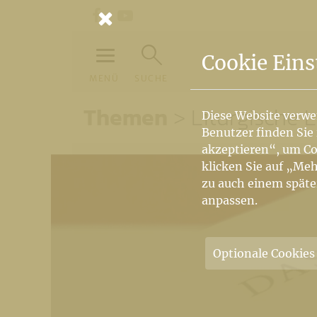
Unsere Facebookseite
Unser Youtubekanal
Cookie Eins
MENÜ
SUCHE
Themen
Liturgische 
Diese Website verwe
Benutzer finden Sie
akzeptieren“, um Co
klicken Sie auf „Meh
zu auch einem späte
anpassen.
Optionale Cookies