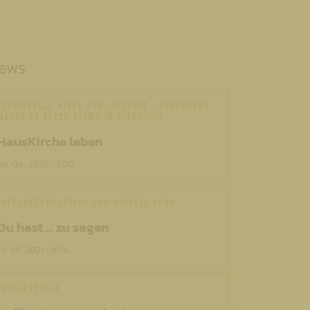
ews
STABSSTELLE BIBEL UND LITURGIE / STROKOVNO
MESTO ZA SVETO PISMO IN LITURGIJO
HausKirche leben
06. 04. 2025 - 7:00
INTERNETREDAKTION DER DIÖZESE GURK
Du hast … zu sagen
19. 05. 2021 - 8:54
PRESSESTELLE