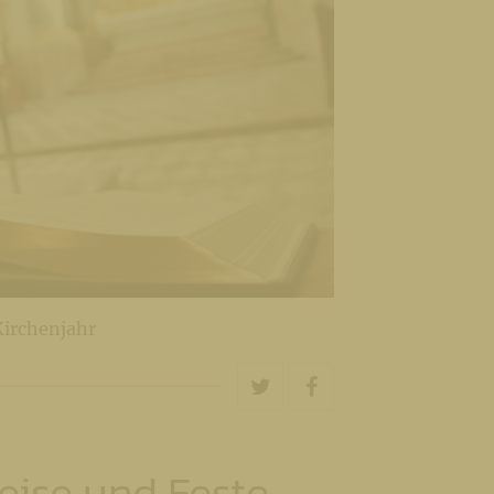
 Kirchenjahr
reise und Feste