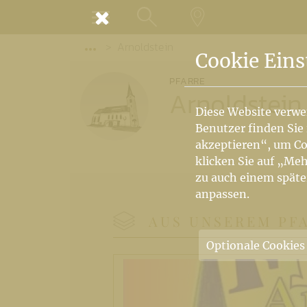
MENÜ
Arnoldstein
SUCHE
LANDKARTE
Vorige Elemente der Breadcrumb anzeige
Cookie Eins
PFARRE
Arnoldstein
Diese Website verwe
Benutzer finden Sie
akzeptieren“, um Co
klicken Sie auf „Meh
zu auch einem späte
anpassen.
AUS UNSEREM PF
Optionale Cookies