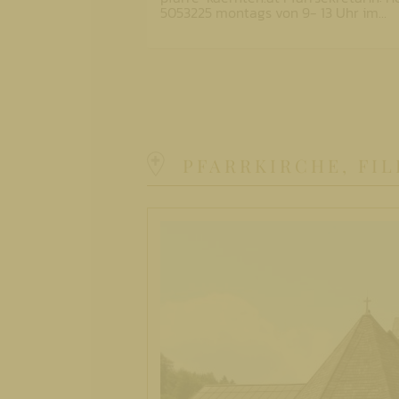
5053225 montags von 9- 13 Uhr im…
PFARRKIRCHE, FI