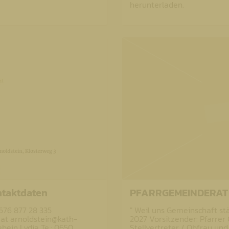
herunterladen.
taktdaten
PFARRGEMEINDERAT
676 877 28 335
" Weil uns Gemeinschaft s
at arnoldstein@kath-
2027 Vorsitzender: Pfarrer 
ebein Lydia Te.: 0650
Stellvertreter / Obfrau und