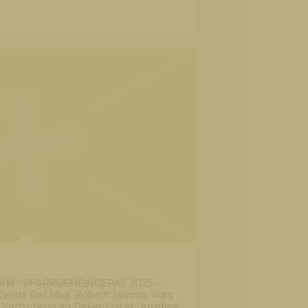
tärkt " PFARRGEMEINDERAT 2025 -
Geistl. Rat Mag. Robert Jamroz Vors.
 Vertreterin im Dekanatsrat: Josefine