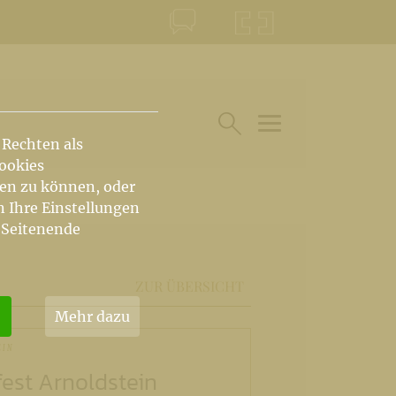
KONTAKT
KRŠKA ŠKOFIJA
 Rechten als
HAUPTARTIKEL UN
SUCHE IM BEREICH
Cookies
hen zu können, oder
n Ihre Einstellungen
 Seitenende
ZUR ÜBERSICHT
Mehr dazu
EIN
fest Arnoldstein