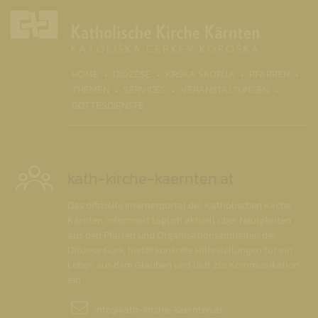
(CURR
HOME
DIÖZESE
KRŠKA ŠKOFIJA
PFARREN
THEMEN
SERVICES
VERANSTALTUNGEN
GOTTESDIENSTE
kath-kirche-kaernten.at
Das offizielle Internetportal der Katholischen Kirche
Kärnten informiert täglich aktuell über Neuigkeiten
aus den Pfarren und Organisationseinheiten der
Diözese Gurk, bietet konkrete Hilfestellungen für ein
Leben aus dem Glauben und lädt zur Kommunikation
ein.
info@
kath-kirche-kaernten.at