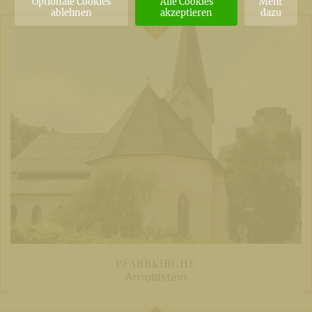
Optionale Cookies
Alle Cookies
Mehr
ablehnen
akzeptieren
dazu
PFARRKIRCHE
Arnoldstein