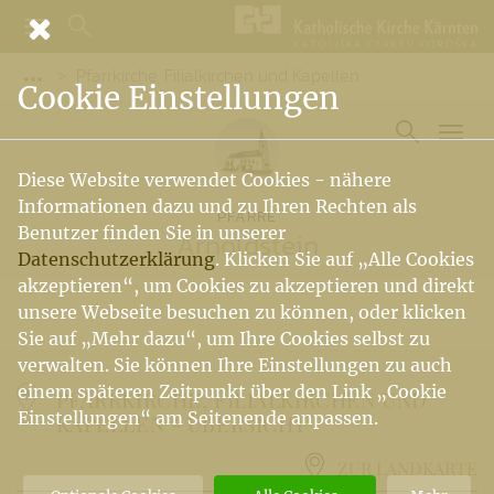
Pfarrkirche, Filialkirchen und Kapellen
Vorige Elemente der Breadcrumb anzeigen
Cookie Einstellungen
Diese Website verwendet Cookies - nähere
Informationen dazu und zu Ihren Rechten als
PFARRE
Benutzer finden Sie in unserer
Arnoldstein
Datenschutzerklärung
. Klicken Sie auf „Alle Cookies
akzeptieren“, um Cookies zu akzeptieren und direkt
unsere Webseite besuchen zu können, oder klicken
Sie auf „Mehr dazu“, um Ihre Cookies selbst zu
verwalten. Sie können Ihre Einstellungen zu auch
einem späteren Zeitpunkt über den Link „Cookie
PFARRKIRCHE, FILIALKIRCHEN UND
Einstellungen“ am Seitenende anpassen.
KAPELLEN -
ÜBERSICHT
ZUR LANDKARTE