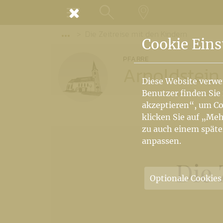
MENÜ
Die Zeitreise mit den Kindern
SUCHE
LANDKARTE
Vorige Elemente der Breadcrumb anzeige
Cookie Eins
PFARRE
Arnoldstein
Diese Website verwe
Benutzer finden Sie
akzeptieren“, um Co
klicken Sie auf „Meh
zu auch einem späte
anpassen.
Die 
Optionale Cookies