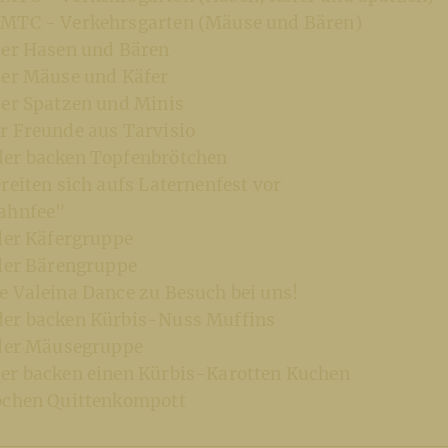
MTC - Verkehrsgarten (Mäuse und Bären)
der Hasen und Bären
der Mäuse und Käfer
der Spatzen und Minis
r Freunde aus Tarvisio
er backen Topfenbrötchen
reiten sich aufs Laternenfest vor
ahnfee"
 der Käfergruppe
 der Bärengruppe
e Valeina Dance zu Besuch bei uns!
der backen Kürbis-Nuss Muffins
 der Mäusegruppe
er backen einen Kürbis-Karotten Kuchen
ochen Quittenkompott