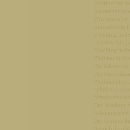
Ausflug der 
Aschermittwo
Winterzauber 
Kunterbunte F
Fasching in d
Das Faschings
Fasching in d
Weihnachtlich
Die Adventsze
Die Vorweihna
Weihnachtszei
Nikolausbesuc
Nikolausbesuc
Der Nikolaus 
Nikolausfeier
Die Spatzen b
Besuch des ÖA