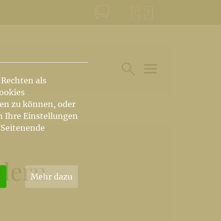
KONTAKT
KRŠKA ŠKOFIJA
 Rechten als
HAUPTARTIKEL UN
SUCHE IM BEREICH
Cookies
hen zu können, oder
n Ihre Einstellungen
 Seitenende
ndern
Mehr dazu