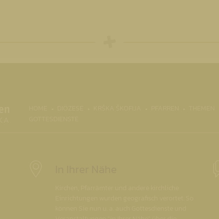
(CURRENT)
HOME
DIÖZESE
KRŠKA ŠKOFIJA
PFARREN
THEMEN
GOTTESDIENSTE
In Ihrer Nähe
Kirchen, Pfarrämter und andere kirchliche
Einrichtungen wurden geografisch verortet. So
können Sie nun u. a. auch Gottesdienste und
Veranstaltungen "in Ihrer Nähe" über die