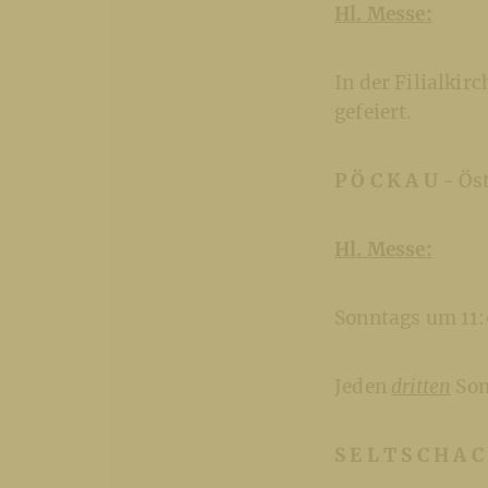
Hl. Messe:
In der Filialki
gefeiert.
P Ö C K A U -
Öst
Hl. Messe:
Sonntags um 11
Jeden
dritten
Son
S E L T S C H A 