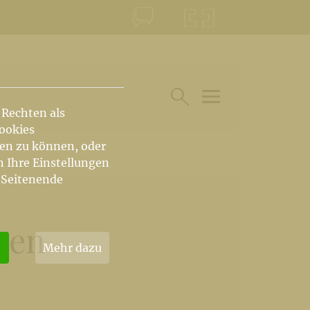
KONTAKT
KRŠKA ŠKOFIJA
 Rechten als
HAUPTARTIKEL UN
SUCHE IM BEREICH
Cookies
hen zu können, oder
n Ihre Einstellungen
 Seitenende
chen
Mehr dazu