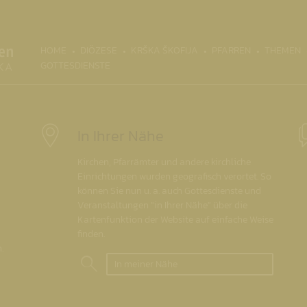
(CURRENT)
HOME
DIÖZESE
KRŠKA ŠKOFIJA
PFARREN
THEMEN
GOTTESDIENSTE
In Ihrer Nähe
Kirchen, Pfarrämter und andere kirchliche
Einrichtungen wurden geografisch verortet. So
können Sie nun u. a. auch Gottesdienste und
Veranstaltungen "in Ihrer Nähe" über die
Kartenfunktion der Website auf einfache Weise
finden.
.
In meiner Nähe