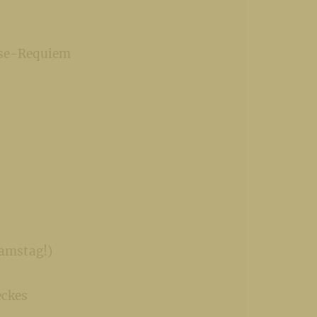
esse-Requiem
amstag!)
eckes