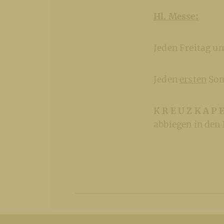
Hl. Messe:
Jeden Freitag u
Jeden
ersten
Son
K R E U Z K A P E
abbiegen in den