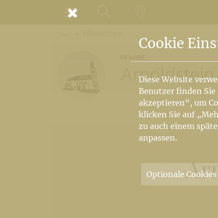
MENÜ
Filialkirchen
SUCHE
LANDKARTE
Vorige Elemente der Breadcrumb anzeige
Cookie Eins
PFARRE
Arnoldstein
Diese Website verwe
Benutzer finden Sie
akzeptieren“, um Co
klicken Sie auf „Meh
zu auch einem späte
anpassen.
Arn
Optionale Cookies