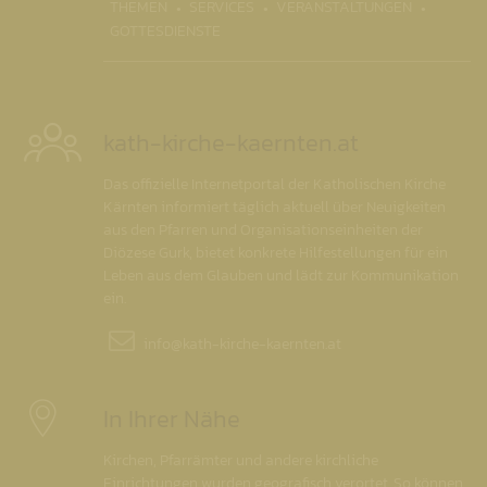
THEMEN
SERVICES
VERANSTALTUNGEN
GOTTESDIENSTE
kath-kirche-kaernten.at
Das offizielle Internetportal der Katholischen Kirche
Kärnten informiert täglich aktuell über Neuigkeiten
aus den Pfarren und Organisationseinheiten der
Diözese Gurk, bietet konkrete Hilfestellungen für ein
Leben aus dem Glauben und lädt zur Kommunikation
ein.
info@
kath-kirche-kaernten.at
In Ihrer Nähe
Kirchen, Pfarrämter und andere kirchliche
Einrichtungen wurden geografisch verortet. So können