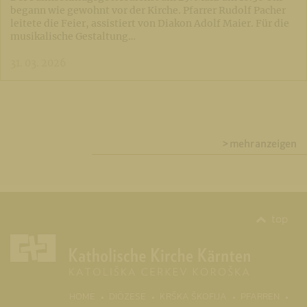
begann wie gewohnt vor der Kirche. Pfarrer Rudolf Pacher
leitete die Feier, assistiert von Diakon Adolf Maier. Für die
musikalische Gestaltung…
31. 03. 2026
> mehr anzeigen
top
(CURR
HOME
DIÖZESE
KRŠKA ŠKOFIJA
PFARREN