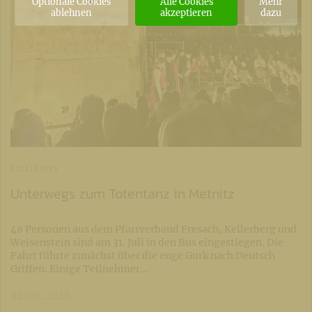
Optionale Cookies
Alle Cookies
Mehr
ablehnen
akzeptieren
dazu
KELLERBERG
Unterwegs zum Totentanz in Metnitz
48 Personen aus dem Pfarrverband Fresach, Kellerberg und
Weisenstein sind am 31. Juli in den Bus eingestiegen. Die
Fahrt führte zunächst über die enge Gurk nach Deutsch
Griffen. Einige Teilnehmer…
02. 08. 2026