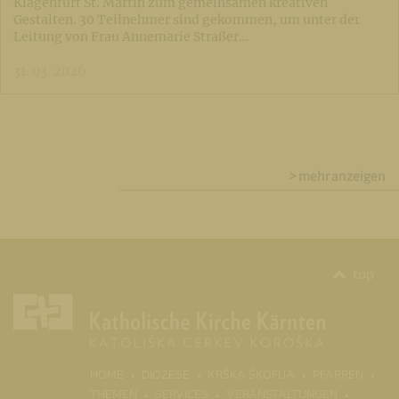
Klagenfurt St. Martin zum gemeinsamen kreativen
Gestalten. 30 Teilnehmer sind gekommen, um unter der
Leitung von Frau Annemarie Straßer…
31. 03. 2026
> mehr anzeigen
top
(CURR
HOME
DIÖZESE
KRŠKA ŠKOFIJA
PFARREN
THEMEN
SERVICES
VERANSTALTUNGEN