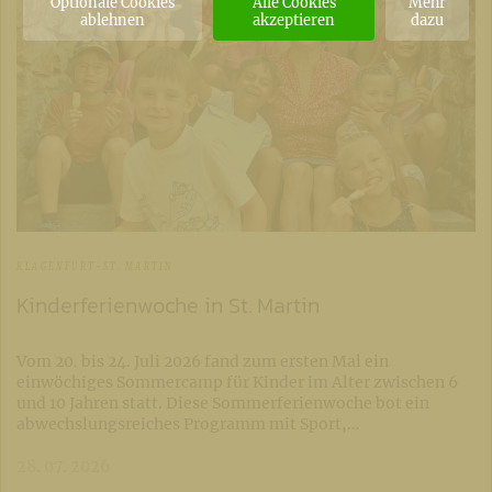
Optionale Cookies
Alle Cookies
Mehr
ablehnen
akzeptieren
dazu
KLAGENFURT-ST. MARTIN
Kinderferienwoche in St. Martin
Vom 20. bis 24. Juli 2026 fand zum ersten Mal ein
einwöchiges Sommercamp für Kinder im Alter zwischen 6
und 10 Jahren statt. Diese Sommerferienwoche bot ein
abwechslungsreiches Programm mit Sport,…
28. 07. 2026