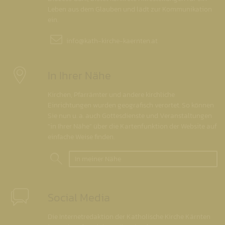
Leben aus dem Glauben und lädt zur Kommunikation
ein.
info@
kath-kirche-kaernten.at
In Ihrer Nähe
Kirchen, Pfarrämter und andere kirchliche
Einrichtungen wurden geografisch verortet. So können
Sie nun u. a. auch Gottesdienste und Veranstaltungen
"in Ihrer Nähe" über die Kartenfunktion der Website auf
einfache Weise finden.
In meiner Nähe
Social Media
Die Internetredaktion der Katholische Kirche Kärnten