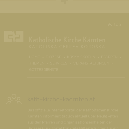
top
(CURR
HOME
DIÖZESE
KRŠKA ŠKOFIJA
PFARREN
THEMEN
SERVICES
VERANSTALTUNGEN
GOTTESDIENSTE
kath-kirche-kaernten.at
Das offizielle Internetportal der Katholischen Kirche
Kärnten informiert täglich aktuell über Neuigkeiten
aus den Pfarren und Organisationseinheiten der
Diözese Gurk, bietet konkrete Hilfestellungen für ein