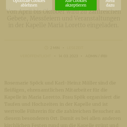
Optionale Cookies
Alle Cookies
Mehr
ablehnen
akzeptieren
dazu
Von April bis Oktober wird zu zahlreichen
Gebete, Messfeiern und Veranstaltungen
in der Kapelle Maria Loretto eingeladen.
2 MIN
LESEZEIT
VERÖFFENTLICHT
14. 03. 2023
ADMIN / IRBI
Rosemarie Spöck und Karl-Heinz Müller sind die
fleißigen, ehrenamtlichen Mitarbeiter für die
Kapelle in Maria Loretto. Frau Spök organisiert die
Taufen und Hochzeiten in der Kapelle und ist
wertvolle Führerin für die zahlreichen Besucher an
diesem besonderen Ort. Damit es bei allen anderen
kirchlichen Festen rund um die Kapelle grünt und