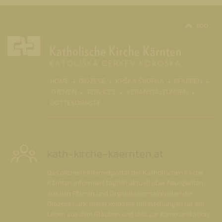
top
(CURR
HOME
DIÖZESE
KRŠKA ŠKOFIJA
PFARREN
THEMEN
SERVICES
VERANSTALTUNGEN
GOTTESDIENSTE
kath-kirche-kaernten.at
Das offizielle Internetportal der Katholischen Kirche
Kärnten informiert täglich aktuell über Neuigkeiten
aus den Pfarren und Organisationseinheiten der
Diözese Gurk, bietet konkrete Hilfestellungen für ein
Leben aus dem Glauben und lädt zur Kommunikation