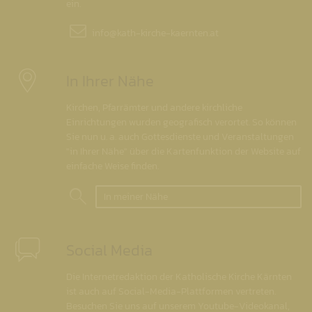
ein.
info@
kath-kirche-kaernten.at
In Ihrer Nähe
Kirchen, Pfarrämter und andere kirchliche
Einrichtungen wurden geografisch verortet. So können
Sie nun u. a. auch Gottesdienste und Veranstaltungen
"in Ihrer Nähe" über die Kartenfunktion der Website auf
einfache Weise finden.
In meiner Nähe
Social Media
Die Internetredaktion der Katholische Kirche Kärnten
ist auch auf Social-Media-Plattformen vertreten.
Besuchen Sie uns auf unserem Youtube-Videokanal,