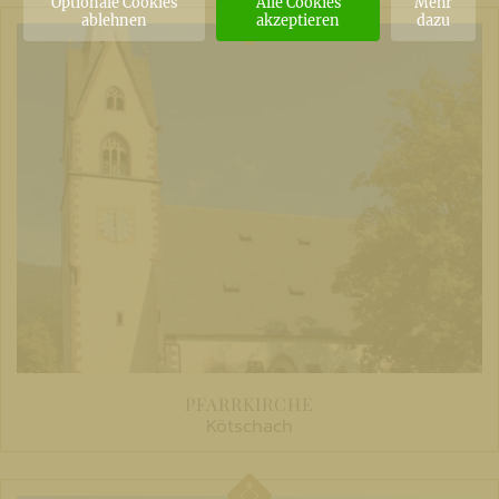
Optionale Cookies
Alle Cookies
Mehr
ablehnen
akzeptieren
dazu
PFARRKIRCHE
Kötschach