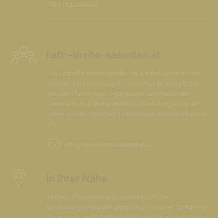
GOTTESDIENSTE
kath-kirche-kaernten.at
Das offizielle Internetportal der Katholischen Kirche
Kärnten informiert täglich aktuell über Neuigkeiten
aus den Pfarren und Organisationseinheiten der
Diözese Gurk, bietet konkrete Hilfestellungen für ein
Leben aus dem Glauben und lädt zur Kommunikation
ein.
info@
kath-kirche-kaernten.at
In Ihrer Nähe
Kirchen, Pfarrämter und andere kirchliche
Einrichtungen wurden geografisch verortet. So können
Sie nun u. a. auch Gottesdienste und Veranstaltungen