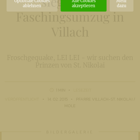
siegt beim
Optionale Cookies
Alle Cookies
Mehr
ablehnen
akzeptieren
dazu
Faschingsumzug in
Villach
Froschgequake, LEI LEI - wir suchen den
Prinzen von St. Nikolai
1 MIN
LESEZEIT
VERÖFFENTLICHT
14. 02. 2015
PFARRE VILLACH-ST. NIKOLAI /
MOLE