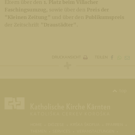
Eltern über den
1. Platz beim Villacher
Faschingsumzug,
sowie über den
Preis der
"Kleinen Zeitung"
und über den
Publikumspreis
der Zeitschrift
"Draustädter".
DRUCKANSICHT
TEILEN
top
(CURR
HOME
DIÖZESE
KRŠKA ŠKOFIJA
PFARREN
THEMEN
SERVICES
VERANSTALTUNGEN