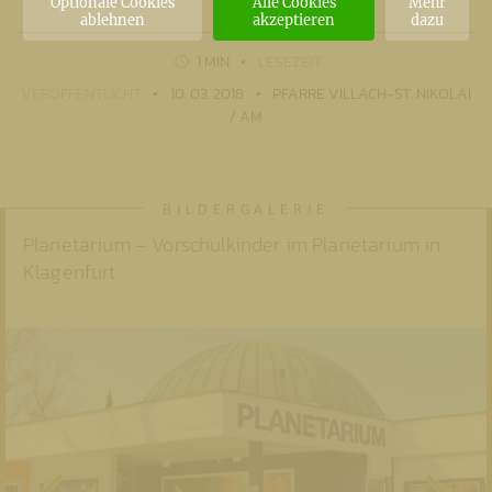
Optionale Cookies
Alle Cookies
Mehr
ablehnen
akzeptieren
dazu
1 MIN
LESEZEIT
VERÖFFENTLICHT
10. 03. 2018
PFARRE VILLACH-ST. NIKOLAI
/ AM
Planetarium – Vorschulkinder im Planetarium in
Klagenfurt