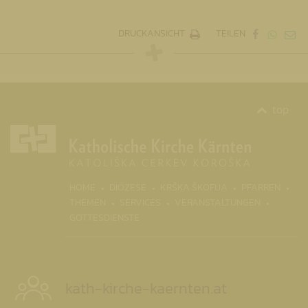
DRUCKANSICHT
TEILEN
top
(CURR
HOME
DIÖZESE
KRŠKA ŠKOFIJA
PFARREN
THEMEN
SERVICES
VERANSTALTUNGEN
GOTTESDIENSTE
kath-kirche-kaernten.at