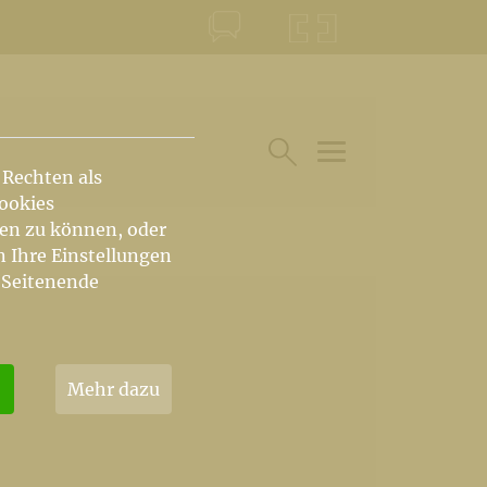
KONTAKT
KRŠKA ŠKOFIJA
 Rechten als
HAUPTARTIKEL UN
SUCHE IM BEREICH
Cookies
hen zu können, oder
n Ihre Einstellungen
 Seitenende
Mehr dazu