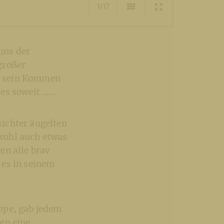
1/17
uns der
großer
e sein Kommen
 es soweit ……
ichter äugelten
wohl auch etwas
en alle brav
 es in seinem
ppe, gab jedem
en eine