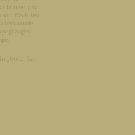
ück bringen und
 soll. Nach den
iedern wurde
uppe gezogen -
ppe.
in „Greti“ hat