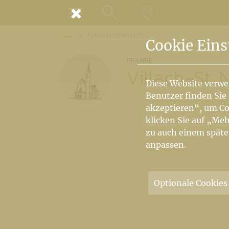
MENÜ
Nikolausbesuch
SUCHE
LANDKARTE
Vorige Elemente der Breadcrumb anzeige
Cookie Eins
PFARRE
Villach-St. 
Diese Website verwe
Benutzer finden Sie
akzeptieren“, um Co
klicken Sie auf „Meh
zu auch einem späte
anpassen.
Optionale Cookies