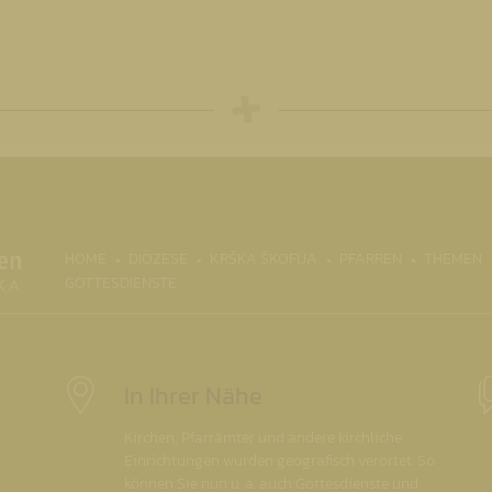
(CURRENT)
HOME
DIÖZESE
KRŠKA ŠKOFIJA
PFARREN
THEMEN
GOTTESDIENSTE
In Ihrer Nähe
Kirchen, Pfarrämter und andere kirchliche
Einrichtungen wurden geografisch verortet. So
können Sie nun u. a. auch Gottesdienste und