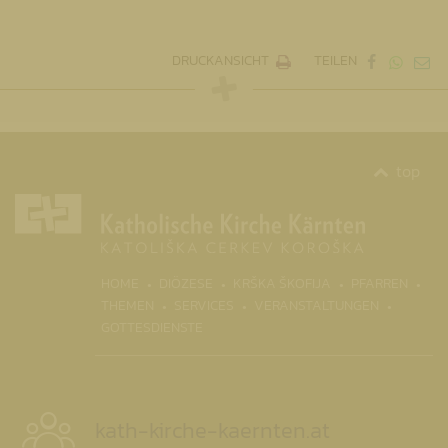
DRUCKANSICHT
TEILEN
top
(CURR
HOME
DIÖZESE
KRŠKA ŠKOFIJA
PFARREN
THEMEN
SERVICES
VERANSTALTUNGEN
GOTTESDIENSTE
kath-kirche-kaernten.at