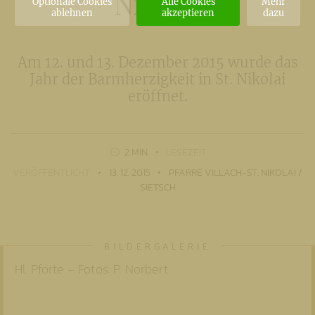
Nikolai
Optionale Cookies
Alle Cookies
Mehr
ablehnen
akzeptieren
dazu
Am 12. und 13. Dezember 2015 wurde das
Jahr der Barmherzigkeit in St. Nikolai
eröffnet.
2 MIN
LESEZEIT
VERÖFFENTLICHT
13. 12. 2015
PFARRE VILLACH-ST. NIKOLAI /
SIETSCH
Hl. Pforte – Fotos: P. Norbert