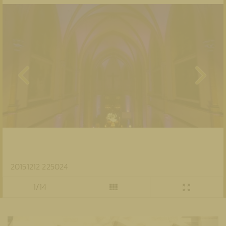
20151212 225024
1/14