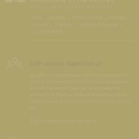
(CURR
HOME
DIÖZESE
KRŠKA ŠKOFIJA
PFARREN
THEMEN
SERVICES
VERANSTALTUNGEN
GOTTESDIENSTE
kath-kirche-kaernten.at
Das offizielle Internetportal der Katholischen Kirche
Kärnten informiert täglich aktuell über Neuigkeiten
aus den Pfarren und Organisationseinheiten der
Diözese Gurk, bietet konkrete Hilfestellungen für ein
Leben aus dem Glauben und lädt zur Kommunikation
ein.
info@
kath-kirche-kaernten.at