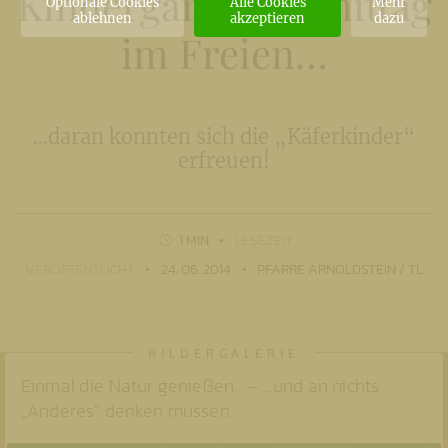
Kindergartenvormittag
Optionale Cookies
Alle Cookies
Mehr
ablehnen
akzeptieren
dazu
im Freien…
…daran konnten sich die „Käferkinder“
erfreuen!
1 MIN
LESEZEIT
VERÖFFENTLICHT
24. 06. 2014
PFARRE ARNOLDSTEIN / TL
Einmal die Natur genießen… – ...und an nichts
„Anderes“ denken müssen.