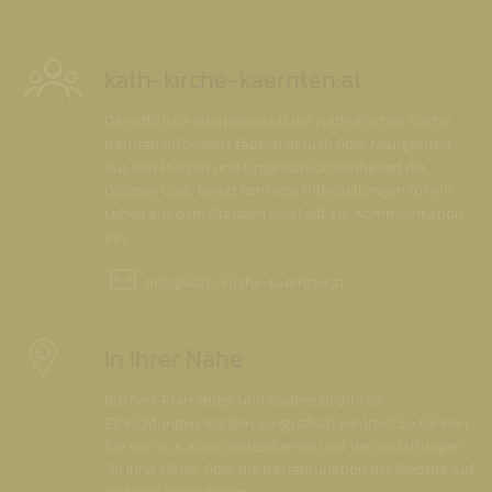
kath-kirche-kaernten.at
Das offizielle Internetportal der Katholischen Kirche
Kärnten informiert täglich aktuell über Neuigkeiten
aus den Pfarren und Organisationseinheiten der
Diözese Gurk, bietet konkrete Hilfestellungen für ein
Leben aus dem Glauben und lädt zur Kommunikation
ein.
info@
kath-kirche-kaernten.at
In Ihrer Nähe
Kirchen, Pfarrämter und andere kirchliche
Einrichtungen wurden geografisch verortet. So können
Sie nun u. a. auch Gottesdienste und Veranstaltungen
"in Ihrer Nähe" über die Kartenfunktion der Website auf