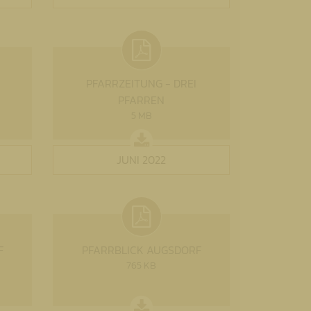
PFARRZEITUNG - DREI
PFARREN
5 MB
JUNI 2022
F
PFARRBLICK AUGSDORF
765 KB