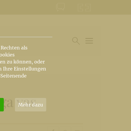
KONTAKT
KRŠKA ŠKOFIJA
 Rechten als
HAUPTARTIKEL UN
SUCHE IM BEREICH
Cookies
hen zu können, oder
n Ihre Einstellungen
 Seitenende
ga vas
Mehr dazu