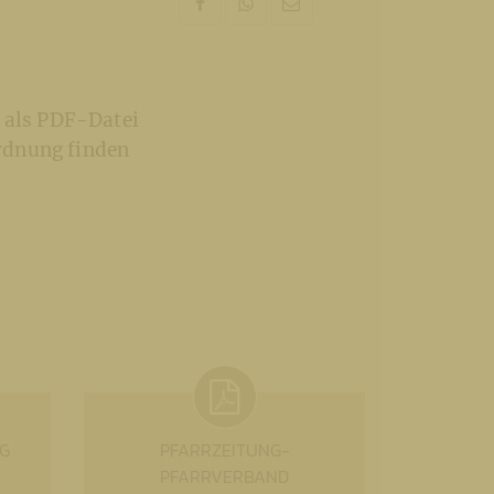
g als PDF-Datei
rdnung finden
G
PFARRZEITUNG-
PFARRVERBAND