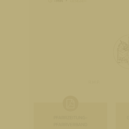
1 MIN
LESEZEIT
R.M.P.
PFARRZEITUNG-
PFARRVERBAND