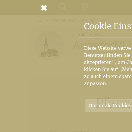
MENÜ
Pfarrnachrichten • Farni list
SUCHE
LANDKARTE
Vorige Elemente der Breadcrumb anzeige
Cookie Eins
PFARRE / FARA
Augsdorf
/
L
Diese Website verwe
Benutzer finden Sie
akzeptieren“, um Co
klicken Sie auf „Meh
zu auch einem späte
anpassen.
Pfarr
Optionale Cookies