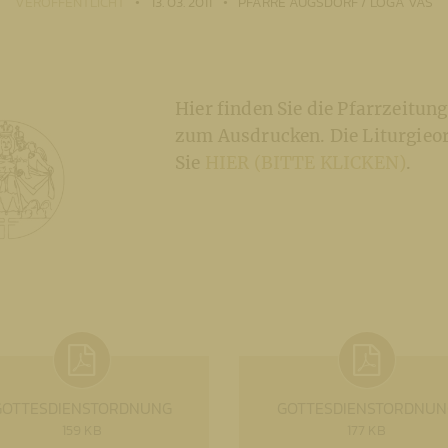
VERÖFFENTLICHT
13. 03. 2011
PFARRE AUGSDORF / LOGA VAS
Hier finden Sie die Pfarrzeitun
zum Ausdrucken. Die Liturgieo
Sie
HIER (BITTE KLICKEN)
.
GOTTESDIENSTORDNUNG
GOTTESDIENSTORDNUN
159 KB
177 KB