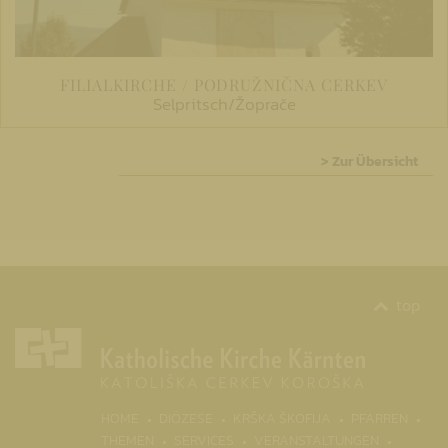
FILIALKIRCHE / PODRUŽNIČNA CERKEV
Selpritsch/Žoprače
> Zur Übersicht
top
(CURR
HOME
DIÖZESE
KRŠKA ŠKOFIJA
PFARREN
THEMEN
SERVICES
VERANSTALTUNGEN