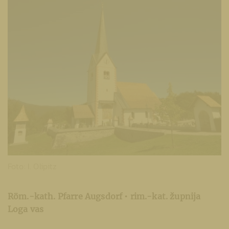
Foto: I. Olipitz
Röm.-kath. Pfarre Augsdorf • rim.-kat. župnija
Loga vas