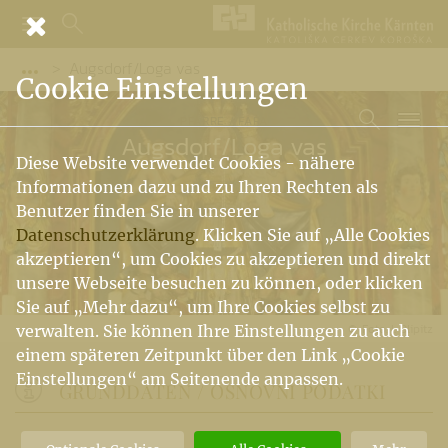
Augsdorf/Loga vas
Vorige Elemente der Breadcrumb anzeigen
Cookie Einstellungen
PFARRE / FARA
Augsdorf
/
Loga vas
Diese Website verwendet Cookies - nähere
Informationen dazu und zu Ihren Rechten als
Benutzer finden Sie in unserer
Datenschutzerklärung
. Klicken Sie auf „Alle Cookies
akzeptieren“, um Cookies zu akzeptieren und direkt
unsere Webseite besuchen zu können, oder klicken
Sie auf „Mehr dazu“, um Ihre Cookies selbst zu
Foto: I. Olipitz
verwalten. Sie können Ihre Einstellungen zu auch
einem späteren Zeitpunkt über den Link „Cookie
Einstellungen“ am Seitenende anpassen.
GRUNDDATEN / OSNOVNI PODATKI