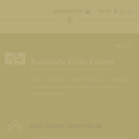
DRUCKANSICHT
TEILEN
top
(CURR
HOME
DIÖZESE
KRŠKA ŠKOFIJA
PFARREN
THEMEN
SERVICES
VERANSTALTUNGEN
GOTTESDIENSTE
kath-kirche-kaernten.at
Das offizielle Internetportal der Katholischen Kirche