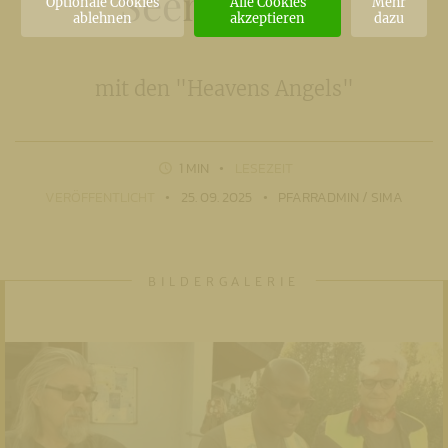
Seen-Tour”
Optionale Cookies
Alle Cookies
Mehr
ablehnen
akzeptieren
dazu
mit den "Heavens Angels"
1 MIN
LESEZEIT
VERÖFFENTLICHT
25. 09. 2025
PFARRADMIN / SIMA