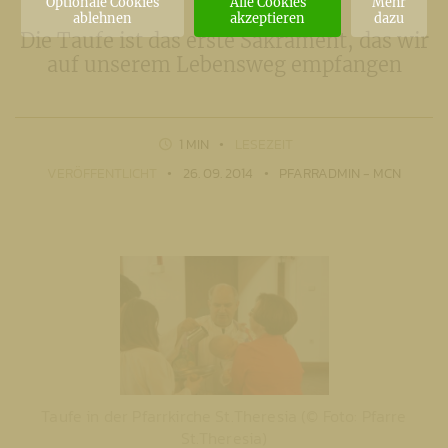
Optionale Cookies
Alle Cookies
Mehr
ablehnen
akzeptieren
dazu
Die Taufe ist das erste Sakrament, das wir
auf unserem Lebensweg empfangen
1 MIN
LESEZEIT
VERÖFFENTLICHT
26. 09. 2014
PFARRADMIN - MCN
Taufe in der Pfarrkirche St.Theresia (© Foto: Pfarre
St.Theresia)