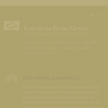
top
(CURR
HOME
DIÖZESE
KRŠKA ŠKOFIJA
PFARREN
THEMEN
SERVICES
VERANSTALTUNGEN
GOTTESDIENSTE
kath-kirche-kaernten.at
Das offizielle Internetportal der Katholischen Kirche
Kärnten informiert täglich aktuell über Neuigkeiten
aus den Pfarren und Organisationseinheiten der
Diözese Gurk, bietet konkrete Hilfestellungen für ein
Leben aus dem Glauben und lädt zur Kommunikation