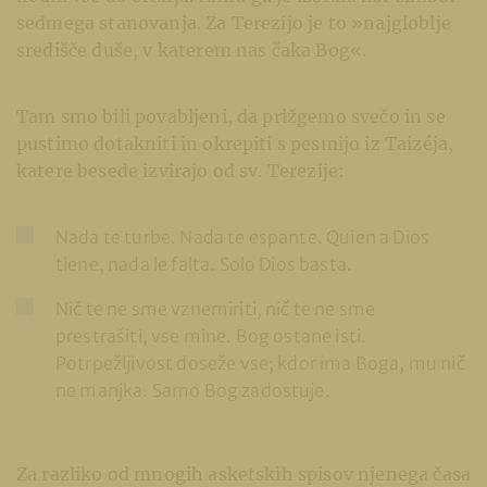
sedmega stanovanja. Za Terezijo je to »najgloblje
središče duše, v katerem nas čaka Bog«.
Tam smo bili povabljeni, da prižgemo svečo in se
pustimo dotakniti in okrepiti s pesmijo iz Taizéja,
katere besede izvirajo od sv. Terezije:
Nada te turbe. Nada te espante. Quien a Dios
tiene, nada le falta. Solo Dios basta.
Nič te ne sme vznemiriti, nič te ne sme
prestrašiti, vse mine. Bog ostane isti.
Potrpežljivost doseže vse; kdor ima Boga, mu nič
ne manjka. Samo Bog zadostuje.
Za razliko od mnogih asketskih spisov njenega časa