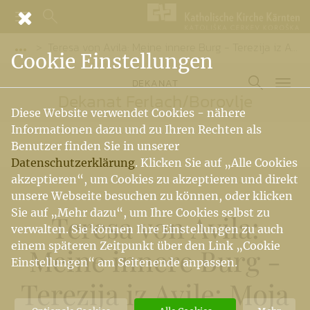
Teresa von Avila: Meine innere Burg - Terezija iz Avile: Moja notranja trdnjava
Vorige Elemente der Breadcrumb anzeigen
Cookie Einstellungen
DEKANAT
Dekanat Ferlach
/
Borovlje
Diese Website verwendet Cookies - nähere
Informationen dazu und zu Ihren Rechten als
Benutzer finden Sie in unserer
Datenschutzerklärung
. Klicken Sie auf „Alle Cookies
akzeptieren“, um Cookies zu akzeptieren und direkt
unsere Webseite besuchen zu können, oder klicken
Sie auf „Mehr dazu“, um Ihre Cookies selbst zu
Teresa von Avila:
verwalten. Sie können Ihre Einstellungen zu auch
einem späteren Zeitpunkt über den Link „Cookie
Meine innere Burg -
Einstellungen“ am Seitenende anpassen.
Terezija iz Avile: Moja