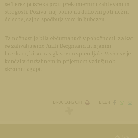
se Terezija izreka proti prekomernim zahtevam in
strogosti. Poziva, naj bomo na duhovni poti nežni
do sebe, saj to spodbuja vero in ljubezen.
Ta nežnost je bila občutna tudi v pobožnosti, za kar
se zahvaljujemo Aniti Bergmann in njenim
hčerkam, ki so nas glasbeno spremljale. Večer se je
končal v družabnem in prijetnem vzdušju ob
skromni agapi.
DRUCKANSICHT
TEILEN
top