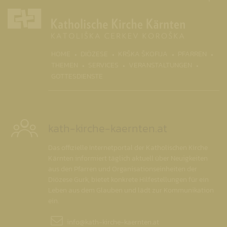
(CURR
HOME
DIÖZESE
KRŠKA ŠKOFIJA
PFARREN
THEMEN
SERVICES
VERANSTALTUNGEN
GOTTESDIENSTE
kath-kirche-kaernten.at
Das offizielle Internetportal der Katholischen Kirche
Kärnten informiert täglich aktuell über Neuigkeiten
aus den Pfarren und Organisationseinheiten der
Diözese Gurk, bietet konkrete Hilfestellungen für ein
Leben aus dem Glauben und lädt zur Kommunikation
ein.
info@
kath-kirche-kaernten.at