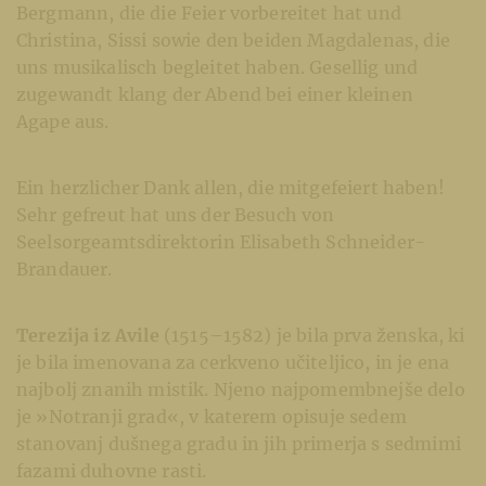
Bergmann, die die Feier vorbereitet hat und
Christina, Sissi sowie den beiden Magdalenas, die
uns musikalisch begleitet haben. Gesellig und
zugewandt klang der Abend bei einer kleinen
Agape aus.
Ein herzlicher Dank allen, die mitgefeiert haben!
Sehr gefreut hat uns der Besuch von
Seelsorgeamtsdirektorin Elisabeth Schneider-
Brandauer.
Terezija iz Avile
(1515–1582) je bila prva ženska, ki
je bila imenovana za cerkveno učiteljico, in je ena
najbolj znanih mistik. Njeno najpomembnejše delo
je »Notranji grad«, v katerem opisuje sedem
stanovanj dušnega gradu in jih primerja s sedmimi
fazami duhovne rasti.