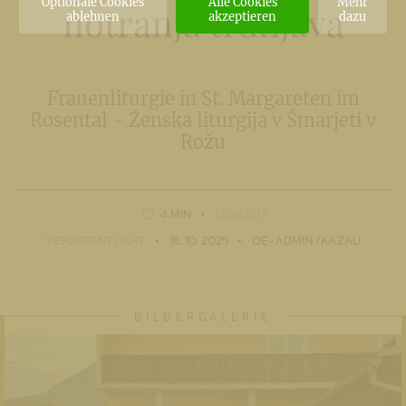
Optionale Cookies
Alle Cookies
Mehr
notranja trdnjava
ablehnen
akzeptieren
dazu
Frauenliturgie in St. Margareten im
Rosental - Ženska liturgija v Šmarjeti v
Rožu
4 MIN
LESEZEIT
VERÖFFENTLICHT
16. 10. 2025
OE-ADMIN /KAZAU