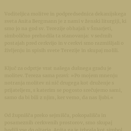
Voditeljica molitve in podpredsednica dekanijskega
sveta Anita Bergmann je z nami v ženski liturgiji, ki
smo jo na god sv. Terezije obhajali v Šmarjeti,
simbolično prehodila ta stanovanja: v sedmih
postajah pred cerkvijo in v cerkvi smo razmišljali o
življenju in spisih svete Terezije in skupaj molili.
Ključ za odprtje vrat našega dušnega gradu je
molitev. Tereza sama pravi: »Po mojem mnenju
notranja molitev ni nič drugega kot druženje s
prijateljem, s katerim se pogosto srečujemo sami,
samo da bi bili z njim, ker vemo, da nas ljubi.«
Od župnišča preko sejmišča, pokopališča in
posameznih cerkvenih prostorov, smo skupaj
hodili vse do oltarja. Anita ga je izbrala kot simbol