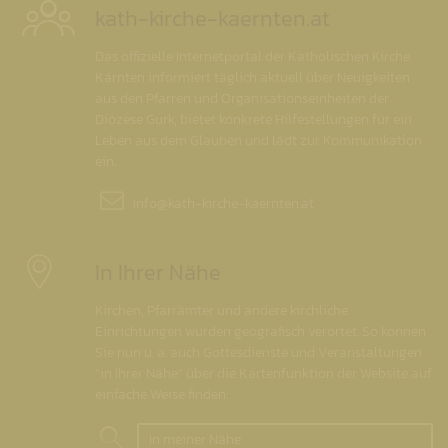
kath-kirche-kaernten.at
Das offizielle Internetportal der Katholischen Kirche
Kärnten informiert täglich aktuell über Neuigkeiten
aus den Pfarren und Organisationseinheiten der
Diözese Gurk, bietet konkrete Hilfestellungen für ein
Leben aus dem Glauben und lädt zur Kommunikation
ein.
info@
kath-kirche-kaernten.at
In Ihrer Nähe
Kirchen, Pfarrämter und andere kirchliche
Einrichtungen wurden geografisch verortet. So können
Sie nun u. a. auch Gottesdienste und Veranstaltungen
"in Ihrer Nähe" über die Kartenfunktion der Website auf
einfache Weise finden.
In meiner Nähe