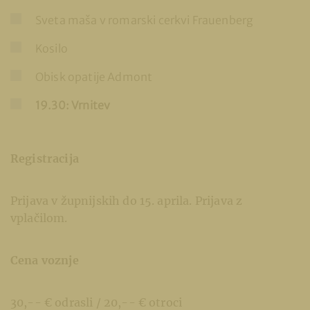
Sveta maša v romarski cerkvi Frauenberg
Kosilo
Obisk opatije Admont
19.30: Vrnitev
Registracija
Prijava v župnijskih do 15. aprila. Prijava z
vplačilom.
Cena voznje
30,-- € odrasli / 20,-- € otroci