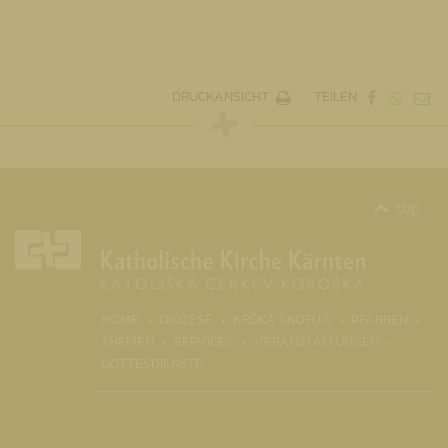
DRUCKANSICHT
TEILEN
top
(CURR
HOME
DIÖZESE
KRŠKA ŠKOFIJA
PFARREN
THEMEN
SERVICES
VERANSTALTUNGEN
GOTTESDIENSTE