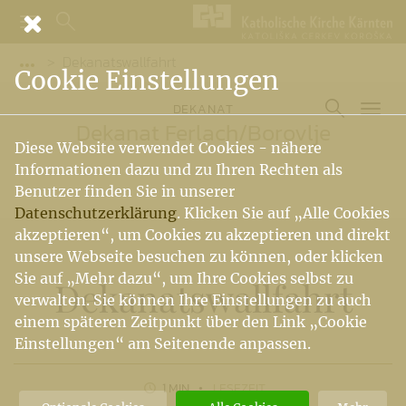
Dekanatswallfahrt
Vorige Elemente der Breadcrumb anzeigen
Cookie Einstellungen
DEKANAT
Dekanat Ferlach
/
Borovlje
Diese Website verwendet Cookies - nähere
Informationen dazu und zu Ihren Rechten als
Benutzer finden Sie in unserer
Datenschutzerklärung
. Klicken Sie auf „Alle Cookies
akzeptieren“, um Cookies zu akzeptieren und direkt
unsere Webseite besuchen zu können, oder klicken
Sie auf „Mehr dazu“, um Ihre Cookies selbst zu
Dekanatswallfahrt
verwalten. Sie können Ihre Einstellungen zu auch
einem späteren Zeitpunkt über den Link „Cookie
Einstellungen“ am Seitenende anpassen.
1 MIN
LESEZEIT